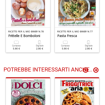
+
D
RICETTE PER IL MIO BIMBY N.78
RICETTE PER IL MIO BIMBY N.77
B
Frittelle E Bomboloni
Pasta Fresca
S
C
R
Cartacea
Digitale
Cartacea
Digitale
5.90 €
2.90 €
5.90 €
2.90 €
M
n
+
D
POTREBBE INTERESSARTI ANCHE..
R