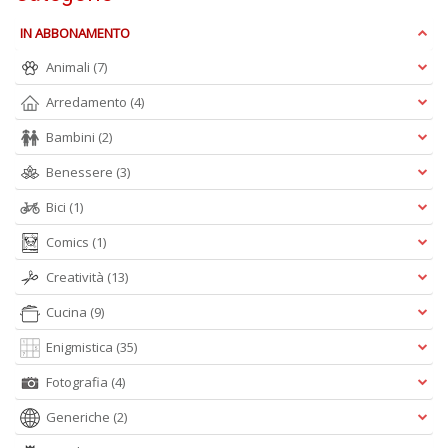
IN ABBONAMENTO
S
R
Animali
(7)
P
C
Arredamento
(4)
n
+
Bambini
(2)
D
Benessere
(3)
Bici
(1)
Comics
(1)
Creatività
(13)
Cucina
(9)
A
L
Enigmistica
(35)
O
C
Fotografia
(4)
n
Generiche
(2)