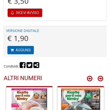
€ 3,50
RICEVI AVVISO
R
c
VERSIONE DIGITALE
il
€ 1,90
B
C
C
S
AGGIUNGI
n
+
D
Condividi:
ALTRI NUMERI
B
cl
L
S
n