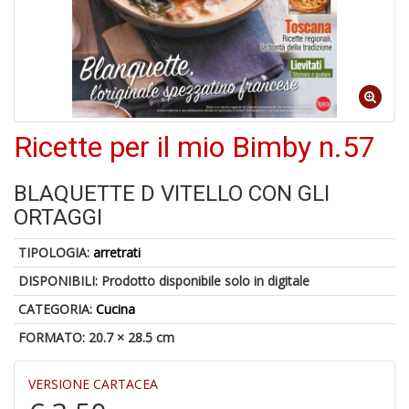
-
C
1
f
Ricette per il mio Bimby n.57
BLAQUETTE D VITELLO CON GLI
ORTAGGI
TIPOLOGIA:
arretrati
A
DISPONIBILI:
Prodotto disponibile solo in digitale
a
a
CATEGORIA:
Cucina
G
FORMATO: 20.7 × 28.5 cm
S
VERSIONE CARTACEA