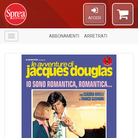
ACCEDI
ABBONAMENTI
ARRETRATI
Menù
6
f
+
M
Fr
El