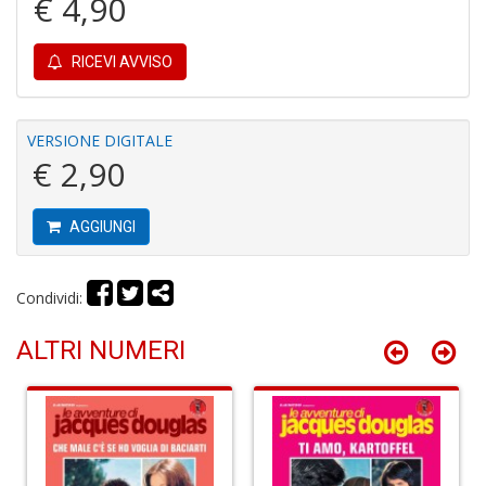
€ 4,90
u
M
n
RICEVI AVVISO
+
D
VERSIONE DIGITALE
€ 2,90
R
M
AGGIUNGI
di
F
tu
i
Condividi:
p
n
ALTRI NUMERI
+
D