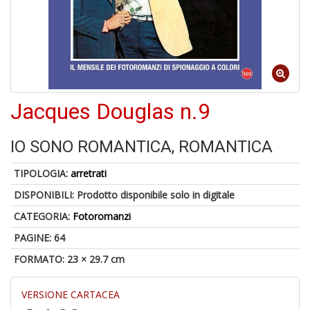
C
J
Jacques Douglas n.9
4
n
IO SONO ROMANTICA, ROMANTICA
in
di
TIPOLOGIA:
arretrati
DISPONIBILI:
Prodotto disponibile solo in digitale
CATEGORIA:
Fotoromanzi
PAGINE: 64
FORMATO: 23 × 29.7 cm
S
fi
M
VERSIONE CARTACEA
al