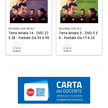
D
O
KOLOSSAL DVD BIS N.7
KOLOSSAL DVD N.2
Terra Amara 14 - DVD 27
Terra Amara 3 - DVD 5 E
a
E 28 - Puntate Da 93 A 99
6 - Puntate Da 17 A 23
d
B
S
Cartacea
Cartacea
9.90 €
9.90 €
Tu
p
C
S
T
n
+
D