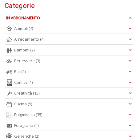
A
Categorie
e
Y
IN ABBONAMENTO
V
lo
Animali
(7)
Y
n
Arredamento
(4)
+
D
Bambini
(2)
Benessere
(3)
Bici
(1)
Comics
(1)
Creatività
(13)
A
Cucina
(9)
L
O
Enigmistica
(35)
C
n
Fotografia
(4)
Generiche
(2)