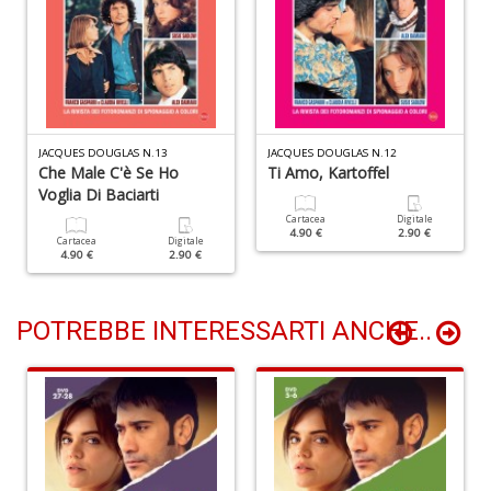
A
T
U
S
n
+
D
JACQUES DOUGLAS N.13
JACQUES DOUGLAS N.12
Che Male C'è Se Ho
Ti Amo, Kartoffel
Voglia Di Baciarti
Cartacea
Digitale
4.90 €
2.90 €
Cartacea
Digitale
4.90 €
2.90 €
E
POTREBBE INTERESSARTI ANCHE..
c
Tu
p
C
S
T
n
+