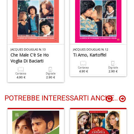
S
S
n
+
D
JACQUES DOUGLAS N.13
JACQUES DOUGLAS N.12
Che Male C'è Se Ho
Ti Amo, Kartoffel
Voglia Di Baciarti
L
m
Cartacea
Digitale
4.90 €
2.90 €
è
Cartacea
Digitale
4.90 €
2.90 €
fa
G
St
M
POTREBBE INTERESSARTI ANCHE..
S
n
+
D