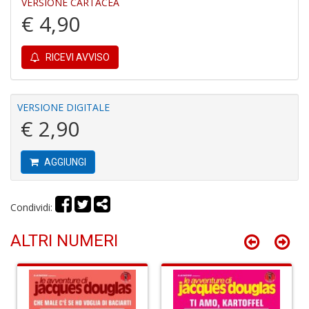
VERSIONE CARTACEA
€ 4,90
d
d'
R
RICEVI AVVISO
p
fr
a
a
VERSIONE DIGITALE
S
€ 2,90
n
+
D
AGGIUNGI
Condividi:
L
ALTRI NUMERI
v
st
d
w
C
la