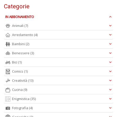
n
Categorie
+
D
IN ABBONAMENTO
Animali
(7)
Arredamento
(4)
S
Bambini
(2)
T
B
Benessere
(3)
T
G
Bici
(1)
n
Comics
(1)
+
D
Creatività
(13)
Cucina
(9)
Enigmistica
(35)
Fotografia
(4)