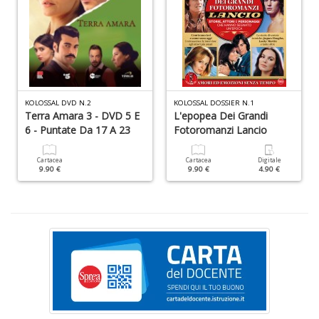
V
s
KOLOSSAL DVD N.2
KOLOSSAL DOSSIER N.1
c
Terra Amara 3 - DVD 5 E
L'epopea Dei Grandi
Tu
6 - Puntate Da 17 A 23
Fotoromanzi Lancio
p
C
S
Cartacea
Cartacea
Digitale
9.90 €
9.90 €
4.90 €
T
n
+
D
c
C