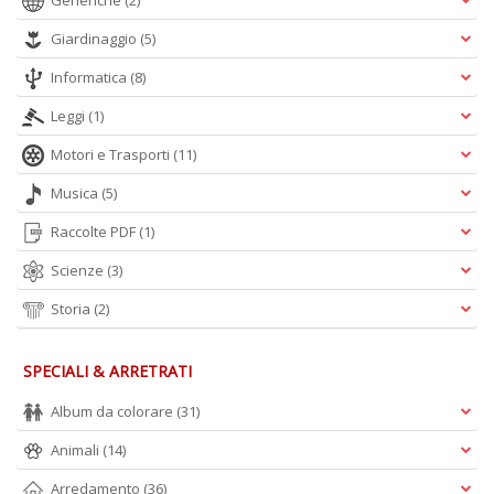
Generiche
(2)
A
L
Giardinaggio
(5)
O
C
Informatica
(8)
n
Leggi
(1)
Motori e Trasporti
(11)
Musica
(5)
Raccolte PDF
(1)
Scienze
(3)
Storia
(2)
SPECIALI & ARRETRATI
Album da colorare
(31)
Animali
(14)
Arredamento
(36)