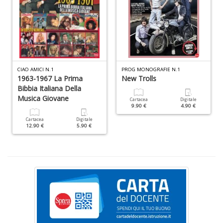
R
c
lo
z
R
CIAO AMICI N.1
PROG MONOGRAFIE N.1
T
1963-1967 La Prima
New Trolls
S
Bibbia Italiana Della
n
Musica Giovane
Cartacea
Digitale
+
9.90 €
4.90 €
D
Cartacea
Digitale
12.90 €
5.90 €
D
Q
n
+