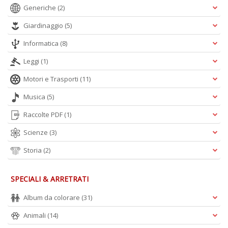
Generiche
(2)
V
n
Giardinaggio
(5)
+
D
Informatica
(8)
Leggi
(1)
Motori e Trasporti
(11)
Musica
(5)
Raccolte PDF
(1)
A
Scienze
(3)
L
O
Storia
(2)
C
n
SPECIALI & ARRETRATI
Album da colorare
(31)
Animali
(14)