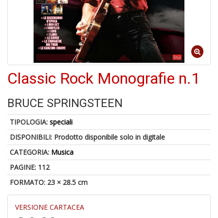
A
a
a
Q
E
Classic Rock Monografie n.1
BRUCE SPRINGSTEEN
4
TIPOLOGIA:
speciali
n
in
DISPONIBILI:
Prodotto disponibile solo in digitale
di
CATEGORIA:
Musica
PAGINE: 112
FORMATO: 23 × 28.5 cm
VERSIONE CARTACEA