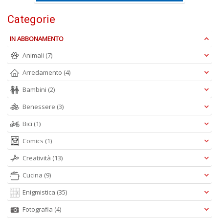
D
Categorie
IN ABBONAMENTO
Animali
(7)
S
6
Arredamento
(4)
S
P
Bambini
(2)
C
Benessere
(3)
n
+
Bici
(1)
D
Comics
(1)
Creatività
(13)
Cucina
(9)
V
2
Enigmistica
(35)
R
O
Fotografia
(4)
d