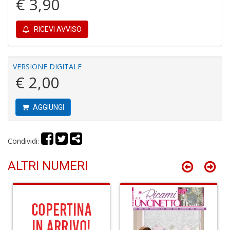
€ 3,90
O
d
V
RICEVI AVVISO
VERSIONE DIGITALE
€ 2,00
Mi
AGGIUNGI
e
m
g
Condividi:
A
C
S
ALTRI NUMERI
n
+
D