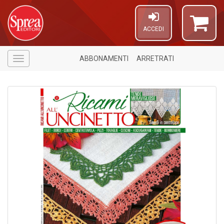
ACCEDI
ABBONAMENTI
ARRETRATI
Menù
1
f
d
L
M