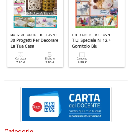
B
S
MOTIVI ALL UNCINETTO PLUS N.3
TUTTO UNCINETTO PLUS N.3
C
30 Progetti Per Decorare
T.U. Speciale N. 12 +
R
La Tua Casa
Gomitolo Blu
n
+
D
Cartacea
Digitale
Cartacea
7.90 €
3.90 €
9.90 €
L
Mi
A
M
M
n
+
Categorie
D