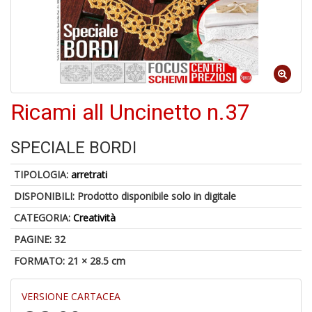
B
+
S
C
Ricami all Uncinetto n.37
1
f
SPECIALE BORDI
TIPOLOGIA:
arretrati
DISPONIBILI:
Prodotto disponibile solo in digitale
CATEGORIA:
Creatività
PAGINE: 32
FORMATO: 21 × 28.5 cm
A
di
a
VERSIONE CARTACEA
a