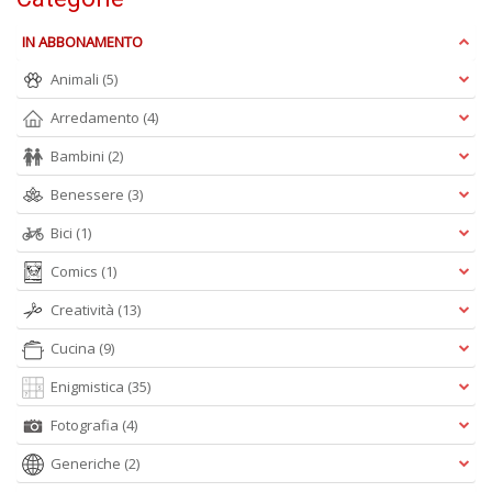
IN ABBONAMENTO
Animali
(5)
Arredamento
(4)
Il
g
Bambini
(2)
s
e
Benessere
(3)
s
U
Bici
(1)
U
F
Comics
(1)
n
+
Creatività
(13)
D
Cucina
(9)
Enigmistica
(35)
Fotografia
(4)
Generiche
(2)