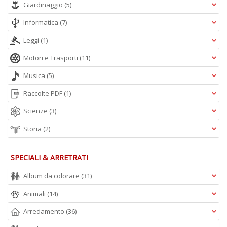
Giardinaggio
(5)
A
L
Informatica
(7)
O
C
Leggi
(1)
n
Motori e Trasporti
(11)
Musica
(5)
Raccolte PDF
(1)
Scienze
(3)
Storia
(2)
SPECIALI & ARRETRATI
Album da colorare
(31)
Animali
(14)
Arredamento
(36)