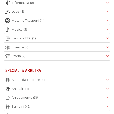
Informatica
(8)
Leggi
(1)
A
Il
Motori e Trasporti
(11)
M
C
Musica
(5)
n
Raccolte PDF
(1)
+
D
Scienze
(3)
Storia
(2)
SPECIALI & ARRETRATI
Album da colorare
(31)
A
Animali
(14)
L
O
Arredamento
(36)
C
n
Bambini
(42)