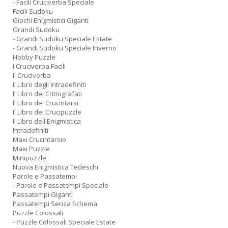
- Facili Cruciverba Speciale
Facili Sudoku
Giochi Enigmistici Giganti
Grandi Sudoku
- Grandi Sudoku Speciale Estate
- Grandi Sudoku Speciale Inverno
Hobby Puzzle
I Cruciverba Facili
Il Cruciverba
Il Libro degli Intradefiniti
Il Libro dei Crittografati
Il Libro dei Crucintarsi
Il Libro dei Crucipuzzle
Il Libro dell Enigmistica
Intradefiniti
Maxi Crucintarsio
Maxi Puzzle
Minipuzzle
Nuova Enigmistica Tedeschi
Parole e Passatempi
- Parole e Passatempi Speciale
Passatempi Giganti
Passatempi Senza Schema
Puzzle Colossali
- Puzzle Colossali Speciale Estate