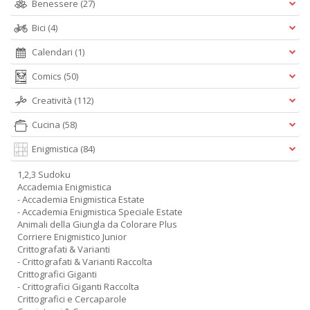
Benessere
(27)
Bici
(4)
Calendari
(1)
Comics
(50)
Creatività
(112)
Cucina
(58)
Enigmistica
(84)
1,2,3 Sudoku
Accademia Enigmistica
- Accademia Enigmistica Estate
- Accademia Enigmistica Speciale Estate
Animali della Giungla da Colorare Plus
Corriere Enigmistico Junior
Crittografati & Varianti
- Crittografati & Varianti Raccolta
Crittografici Giganti
- Crittografici Giganti Raccolta
Crittografici e Cercaparole