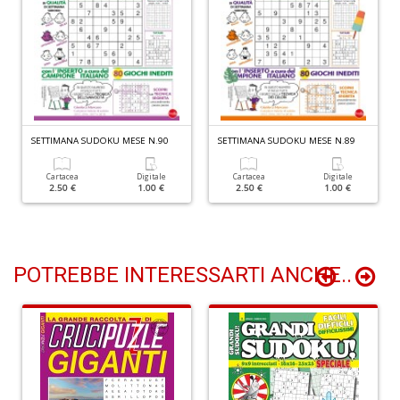
n
+
D
Il
SETTIMANA SUDOKU MESE N.90
SETTIMANA SUDOKU MESE N.89
M
O
Cartacea
Digitale
Cartacea
Digitale
P
2.50 €
1.00 €
2.50 €
1.00 €
2
Il
M
O
POTREBBE INTERESSARTI ANCHE..
P
n
+
D
M