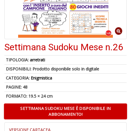
c
d
f
Settimana Sudoku Mese n.26
6
n
TIPOLOGIA:
arretrati
in
di
DISPONIBILI:
Prodotto disponibile solo in digitale
CATEGORIA:
Enigmistica
PAGINE: 48
FORMATO: 19.5 × 24 cm
SETTIMANA SUDOKU MESE È DISPONIBILE IN
ABBONAMENTO!
6
n
VERSIONE CARTACEA