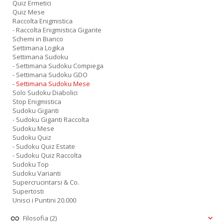
Quiz Ermetici
Quiz Mese
Raccolta Enigmistica
- Raccolta Enigmistica Gigante
Schemi in Bianco
Settimana Logika
Settimana Sudoku
- Settimana Sudoku Compiega
- Settimana Sudoku GDO
- Settimana Sudoku Mese
Solo Sudoku Diabolici
Stop Enigmistica
Sudoku Giganti
- Sudoku Giganti Raccolta
Sudoku Mese
Sudoku Quiz
- Sudoku Quiz Estate
- Sudoku Quiz Raccolta
Sudoku Top
Sudoku Varianti
Supercrucintarsi & Co.
Supertosti
Unisci i Puntini 20.000
Filosofia
(2)