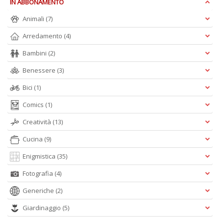
IN ABBONAMENTO
D
Animali
(7)
Arredamento
(4)
Bambini
(2)
T
Benessere
(3)
E
s
Bici
(1)
la
d
Comics
(1)
è
v
Creatività
(13)
c
u
Cucina
(9)
t
D
Enigmistica
(35)
M
Fotografia
(4)
n
+
Generiche
(2)
D
Giardinaggio
(5)