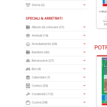
Storia
(2)
 CRUCIVERBA FACILI N.33
I CRUCIVERBA FACILI N.32
I CRUC
SPECIALI & ARRETRATI
Cartacea
Digitale
Cartacea
Digitale
Car
1.90 €
1.00 €
1.90 €
1.00 €
2.
Album da colorare
(31)
Animali
(14)
Arredamento
(36)
POTR
Bambini
(42)
Benessere
(27)
Bici
(4)
Calendari
(1)
Comics
(50)
Creatività
(112)
Cucina
(58)