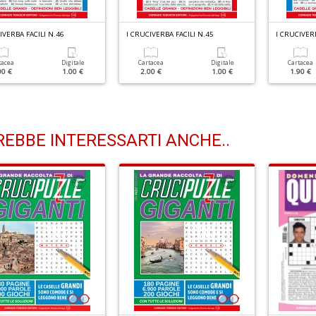
IVERBA FACILI N.46
I CRUCIVERBA FACILI N.45
I CRUCIVERB
tacea
Digitale
Cartacea
Digitale
Cartacea
00 €
1.00 €
2.00 €
1.00 €
1.90 €
EBBE INTERESSARTI ANCHE..