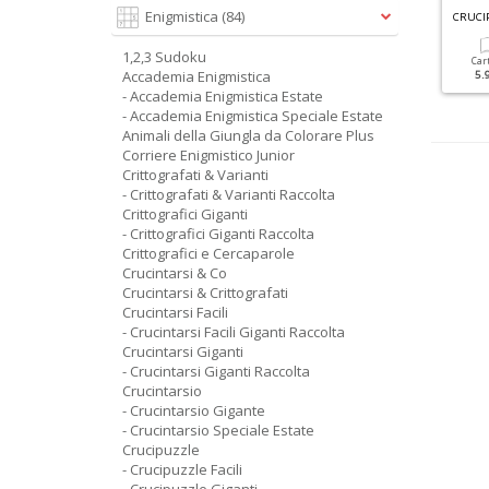
G
RANDI SUDOKU SPECIALE INVERNO N.4
G
RANDI SUDOKU SPECIALE ESTATE N.2
Enigmistica
(84)
1,2,3 Sudoku
Cartacea
Digitale
Cartacea
Digitale
Car
Accademia Enigmistica
3.50 €
1.90 €
3.50 €
1.90 €
5.
- Accademia Enigmistica Estate
- Accademia Enigmistica Speciale Estate
Animali della Giungla da Colorare Plus
Corriere Enigmistico Junior
Crittografati & Varianti
- Crittografati & Varianti Raccolta
Crittografici Giganti
- Crittografici Giganti Raccolta
Crittografici e Cercaparole
Crucintarsi & Co
Crucintarsi & Crittografati
Crucintarsi Facili
- Crucintarsi Facili Giganti Raccolta
Crucintarsi Giganti
- Crucintarsi Giganti Raccolta
Crucintarsio
- Crucintarsio Gigante
- Crucintarsio Speciale Estate
Crucipuzzle
- Crucipuzzle Facili