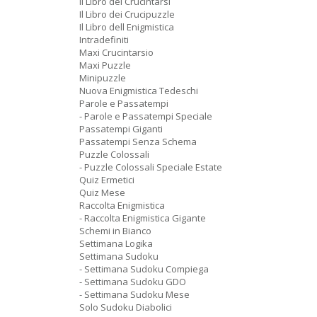
Il Libro dei Crucintarsi
Il Libro dei Crucipuzzle
Il Libro dell Enigmistica
Intradefiniti
Maxi Crucintarsio
Maxi Puzzle
Minipuzzle
Nuova Enigmistica Tedeschi
Parole e Passatempi
- Parole e Passatempi Speciale
Passatempi Giganti
Passatempi Senza Schema
Puzzle Colossali
- Puzzle Colossali Speciale Estate
Quiz Ermetici
Quiz Mese
Raccolta Enigmistica
- Raccolta Enigmistica Gigante
Schemi in Bianco
Settimana Logika
Settimana Sudoku
- Settimana Sudoku Compiega
- Settimana Sudoku GDO
- Settimana Sudoku Mese
Solo Sudoku Diabolici