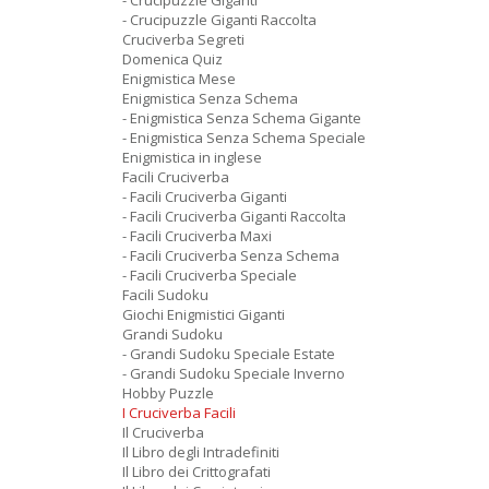
- Crucipuzzle Giganti
- Crucipuzzle Giganti Raccolta
Cruciverba Segreti
Domenica Quiz
Enigmistica Mese
Enigmistica Senza Schema
- Enigmistica Senza Schema Gigante
- Enigmistica Senza Schema Speciale
Enigmistica in inglese
Facili Cruciverba
- Facili Cruciverba Giganti
- Facili Cruciverba Giganti Raccolta
- Facili Cruciverba Maxi
- Facili Cruciverba Senza Schema
- Facili Cruciverba Speciale
Facili Sudoku
Giochi Enigmistici Giganti
Grandi Sudoku
- Grandi Sudoku Speciale Estate
- Grandi Sudoku Speciale Inverno
Hobby Puzzle
I Cruciverba Facili
Il Cruciverba
Il Libro degli Intradefiniti
Il Libro dei Crittografati