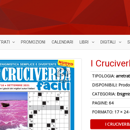
TRATI
PROMOZIONI
CALENDARI
LIBRI
DIGITALI
S
I Cruciver
TIPOLOGIA:
arretrat
DISPONIBILI:
Prodot
CATEGORIA:
Enigmi
PAGINE: 64
FORMATO: 17 × 24
I CRUCIVERB