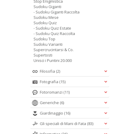
Stop Enigmistica
Sudoku Giganti
- Sudoku Giganti Raccolta
Sudoku Mese
Sudoku Quiz
- Sudoku Quiz Estate
- Sudoku Quiz Raccolta
Sudoku Top
Sudoku Varianti
Supercrucintarsi & Co.
Supertosti
Unisci i Puntini 20.000
Filosofia
(2)
Fotografia
(15)
Fotoromanzi
(11)
Generiche
(6)
Giardinaggio
(16)
Gli speciali di Mani di Fata
(83)