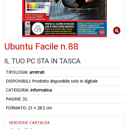
4
n
in
Ubuntu Facile n.88
di
IL TUO PC STA IN TASCA
TIPOLOGIA:
arretrati
DISPONIBILI:
Prodotto disponibile solo in digitale
4
n
CATEGORIA:
Informatica
in
di
PAGINE: 32
FORMATO: 21 × 28.5 cm
VERSIONE CARTACEA