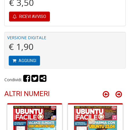
€ 3,50
Tu
RICEVI AVVISO
i
s
d
N
VERSIONE DIGITALE
N
€ 1,90
P
S
n
AGGIUNGI
+
D
Condividi:
ALTRI NUMERI
H
S
n
+
D