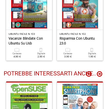
T
H
S
n
UBUNTU FACILE N.103
UBUNTU FACILE N.102
Vacanze Blindate Con
Risparmia Con Ubuntu
+
D
Ubuntu Su Usb
23.0
Cartacea
Digitale
Cartacea
Digitale
4.90 €
2.90 €
3.90 €
1.90 €
POTREBBE INTERESSARTI ANCHE..
R
n
+
D