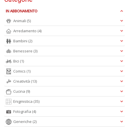
IN ABBONAMENTO
Animali
(5)
A
Arredamento
(4)
L
Bambini
(2)
O
C
Benessere
(3)
n
Bici
(1)
Comics
(1)
Creatività
(13)
Cucina
(9)
Enigmistica
(35)
Fotografia
(4)
Generiche
(2)