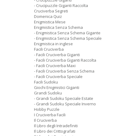
- Crucipuzzle Giganti
- Crucipuzzle Giganti Raccolta
Cruciverba Segreti
Domenica Quiz
Enigmistica Mese
Enigmistica Senza Schema
- Enigmistica Senza Schema Gigante
- Enigmistica Senza Schema Speciale
Enigmistica in inglese
Facili Cruciverba
- Facili Cruciverba Giganti
- Facili Cruciverba Giganti Raccolta
- Facili Cruciverba Maxi
- Facili Cruciverba Senza Schema
- Facili Cruciverba Speciale
Facili Sudoku
Giochi Enigmistici Giganti
Grandi Sudoku
- Grandi Sudoku Speciale Estate
- Grandi Sudoku Speciale Inverno
Hobby Puzzle
I Cruciverba Facili
Il Cruciverba
Il Libro degli Intradefiniti
Il Libro dei Crittografati