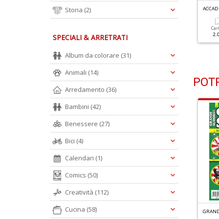
CCADEMIA ENIGMISTICA N.20
Storia
(2)
ACCADEMIA ENIGMISTICA N.19
ACCAD
Cartacea
Digitale
Cartacea
Digitale
Car
2.00 €
1.00 €
2.00 €
1.00 €
2.
SPECIALI & ARRETRATI
Album da colorare
(31)
Animali
(14)
POTR
Arredamento
(36)
Bambini
(42)
Benessere
(27)
Bici
(4)
Calendari
(1)
Comics
(50)
Creatività
(112)
Cucina
(58)
F
ACILI CRUCIVERBA GIGANTI RACCOLTA N.4
C
RITTOGRAFICI GIGANTI RACCOLTA N.3