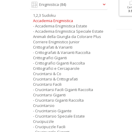
Enigmistica
(84)
Cartacea
Digitale
Cartacea
Digitale
Car
5.90 €
2.90 €
5.90 €
2.50 €
3.
1,2,3 Sudoku
Accademia Enigmistica
- Accademia Enigmistica Estate
- Accademia Enigmistica Speciale Estate
Animali della Giungla da Colorare Plus
Corriere Enigmistico Junior
Crittografati & Varianti
- Crittografati & Varianti Raccolta
Crittografici Giganti
- Crittografici Giganti Raccolta
Crittografici e Cercaparole
Crucintarsi & Co
Crucintarsi & Crittografati
Crucintarsi Facili
- Crucintarsi Facili Giganti Raccolta
Crucintarsi Giganti
- Crucintarsi Giganti Raccolta
Crucintarsio
- Crucintarsio Gigante
- Crucintarsio Speciale Estate
Crucipuzzle
- Crucipuzzle Facili