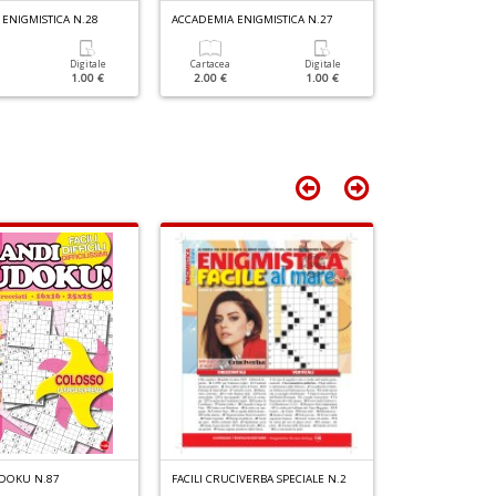
n
Il
G
ENIGMISTICA N.28
ACCADEMIA ENIGMISTICA N.27
ACCADEMIA ENIG
+
M
D
C
Digitale
Cartacea
Digitale
Cartacea
1.00 €
2.00 €
1.00 €
2.00 €
n
+
D
DOKU N.87
FACILI CRUCIVERBA SPECIALE N.2