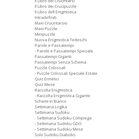
Il Libro dei Crucintarsi
Il Libro dei Crucipuzzle
Il Libro dell Enigmistica
Intradefiniti
Maxi Crucintarsio
Maxi Puzzle
Minipuzzle
Nuova Enigmistica Tedeschi
Parole e Passatempi
- Parole e Passatempi Speciale
Passatempi Giganti
Passatempi Senza Schema
Puzzle Colossali
- Puzzle Colossali Speciale Estate
Quiz Ermetici
Quiz Mese
Raccolta Enigmistica
- Raccolta Enigmistica Gigante
Schemi in Bianco
Settimana Logika
Settimana Sudoku
- Settimana Sudoku Compiega
- Settimana Sudoku GDO
- Settimana Sudoku Mese
Solo Sudoku Diabolici