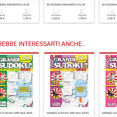
EMIA ENIGMISTICA N.30
ACCADEMIA ENIGMISTICA N.29
ACCADEMIA 
tacea
Digitale
Cartacea
Digitale
Cartacea
00 €
1.00 €
2.00 €
1.00 €
2.00 €
EBBE INTERESSARTI ANCHE..
G
RANDI SUDOKU SPECIALE INVERNO N.2
G
RANDI SUDOKU SPECIALE ESTATE N.4
GRANDI SU