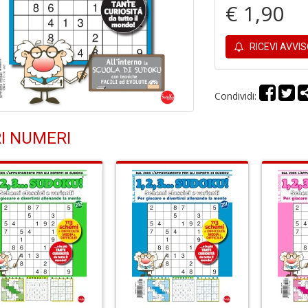
€ 1,90
RICEVI AVVI
Condividi:
I NUMERI