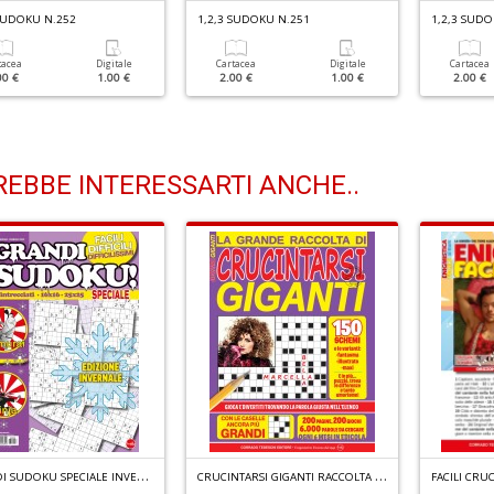
 SUDOKU N.252
1,2,3 SUDOKU N.251
1,2,3 SUDO
tacea
Digitale
Cartacea
Digitale
Cartacea
00 €
1.00 €
2.00 €
1.00 €
2.00 €
EBBE INTERESSARTI ANCHE..
G
RANDI SUDOKU SPECIALE INVERNO N.6
C
RUCINTARSI GIGANTI RACCOLTA N.4
FACILI CRU