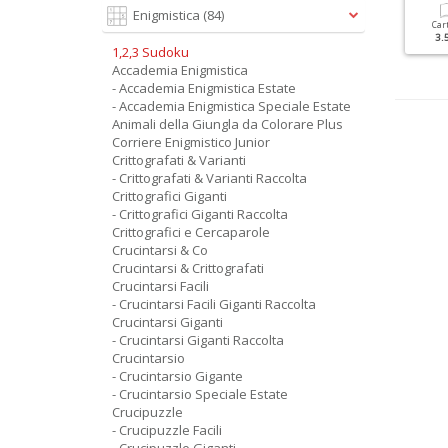
Enigmistica
(84)
Cartacea
Digitale
Cartacea
Digitale
Car
5.90 €
2.90 €
2.20 €
1.50 €
3.
1,2,3 Sudoku
Accademia Enigmistica
- Accademia Enigmistica Estate
- Accademia Enigmistica Speciale Estate
Animali della Giungla da Colorare Plus
Corriere Enigmistico Junior
Crittografati & Varianti
- Crittografati & Varianti Raccolta
Crittografici Giganti
- Crittografici Giganti Raccolta
Crittografici e Cercaparole
Crucintarsi & Co
Crucintarsi & Crittografati
Crucintarsi Facili
- Crucintarsi Facili Giganti Raccolta
Crucintarsi Giganti
- Crucintarsi Giganti Raccolta
Crucintarsio
- Crucintarsio Gigante
- Crucintarsio Speciale Estate
Crucipuzzle
- Crucipuzzle Facili