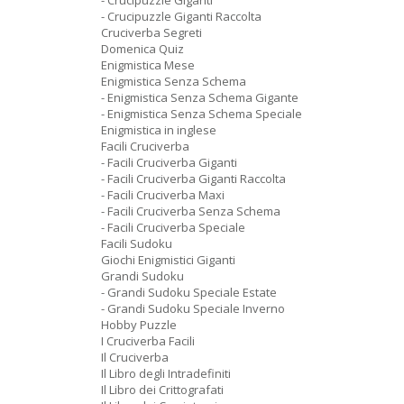
- Crucipuzzle Giganti
- Crucipuzzle Giganti Raccolta
Cruciverba Segreti
Domenica Quiz
Enigmistica Mese
Enigmistica Senza Schema
- Enigmistica Senza Schema Gigante
- Enigmistica Senza Schema Speciale
Enigmistica in inglese
Facili Cruciverba
- Facili Cruciverba Giganti
- Facili Cruciverba Giganti Raccolta
- Facili Cruciverba Maxi
- Facili Cruciverba Senza Schema
- Facili Cruciverba Speciale
Facili Sudoku
Giochi Enigmistici Giganti
Grandi Sudoku
- Grandi Sudoku Speciale Estate
- Grandi Sudoku Speciale Inverno
Hobby Puzzle
I Cruciverba Facili
Il Cruciverba
Il Libro degli Intradefiniti
Il Libro dei Crittografati