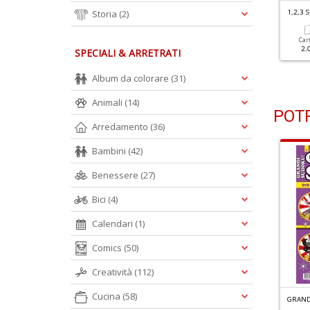
,2,3 SUDOKU N.239
Storia
(2)
1,2,3 SUDOKU N.238
1,2,3
Cartacea
Digitale
Cartacea
Digitale
Car
2.00 €
1.00 €
2.00 €
1.00 €
2.
SPECIALI & ARRETRATI
Album da colorare
(31)
Animali
(14)
POTR
Arredamento
(36)
Bambini
(42)
Benessere
(27)
Bici
(4)
Calendari
(1)
Comics
(50)
Creatività
(112)
Cucina
(58)
R
ACCOLTA ENIGMISTICA GIGANTE N.5
QUIZ MESE N.349