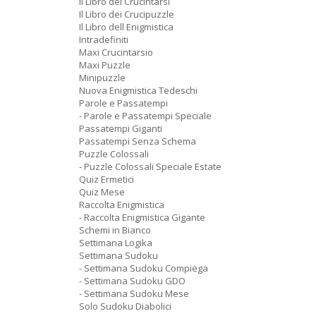
Il Libro dei Crucintarsi
Il Libro dei Crucipuzzle
Il Libro dell Enigmistica
Intradefiniti
Maxi Crucintarsio
Maxi Puzzle
Minipuzzle
Nuova Enigmistica Tedeschi
Parole e Passatempi
- Parole e Passatempi Speciale
Passatempi Giganti
Passatempi Senza Schema
Puzzle Colossali
- Puzzle Colossali Speciale Estate
Quiz Ermetici
Quiz Mese
Raccolta Enigmistica
- Raccolta Enigmistica Gigante
Schemi in Bianco
Settimana Logika
Settimana Sudoku
- Settimana Sudoku Compiega
- Settimana Sudoku GDO
- Settimana Sudoku Mese
Solo Sudoku Diabolici