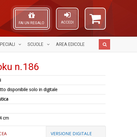
ACCEDI
FAI UN REGALO
PECIALI
SCUOLE
AREA
EDICOLE
oku n.186
i
V
A
d
to disponibile solo in digitale
s
L
d'
c
O
R
stica
Tu
C
p
p
n
fr
A
C
a
di
4 cm
S
a
a
T
S
a
n
n
CEA
VERSIONE DIGITALE
V
+