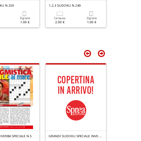
L
D
KU N.250
1,2,3 SUDOKU N.249
1,2,3 SUDOKU N
m
è
f
Digitale
Cartacea
Digitale
Cartacea
1.00 €
2.00 €
1.00 €
2.00 €
G
St
M
S
n
+
D
G
RANDI SUDOKU SPECIALE INVERNO N.4
CIVERBA SPECIALE N.5