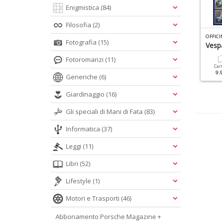
Enigmistica
(84)
Filosofia
(2)
Y
OUNGTIMER & RETRO MONOGRAFIE N.1
YOUNGTIMER LAMBORGHINI N.1
Fotografia
(15)
ancia
Vesp
Cartacea
Digitale
Fotoromanzi
(11)
12.90 €
5.90 €
Cartacea
Digitale
Car
9.90 €
4.90 €
9.
Generiche
(6)
Giardinaggio
(16)
Gli speciali di Mani di Fata
(83)
Informatica
(37)
Leggi
(11)
Libri
(52)
Lifestyle
(1)
Motori e Trasporti
(46)
Abbonamento Porsche Magazine +