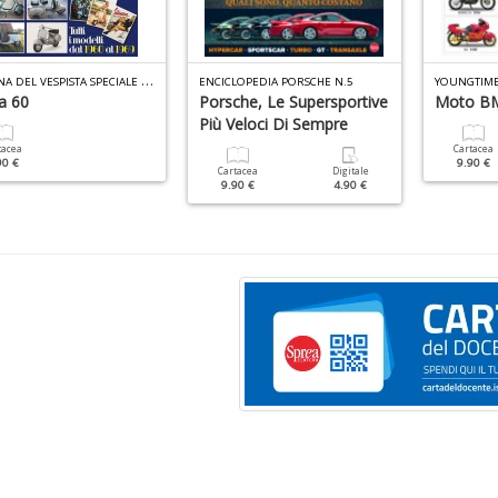
O
FFICINA DEL VESPISTA SPECIALE N.2
ENCICLOPEDIA PORSCHE N.5
a 60
Porsche, Le Supersportive
Moto B
Più Veloci Di Sempre
tacea
Cartacea
90 €
9.90 €
Cartacea
Digitale
9.90 €
4.90 €