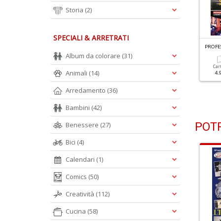
Storia
(2)
SPECIALI & ARRETRATI
ROFESSIONE CAMIONISTA N.303
PROFESSIONE CAMIONISTA N.302
PROFE
e Novità Più Attese
Arriva Il DAF XG+ 480
Album da colorare
(31)
Car
Animali
(14)
4.
Cartacea
Digitale
Cartacea
Digitale
4.90 €
2.90 €
4.90 €
2.90 €
Arredamento
(36)
Bambini
(42)
POTR
Benessere
(27)
Bici
(4)
Calendari
(1)
Comics
(50)
Creatività
(112)
Cucina
(58)