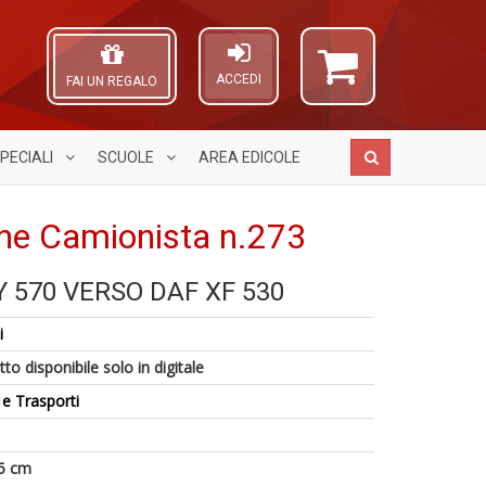
ACCEDI
FAI UN REGALO
PECIALI
SCUOLE
AREA
EDICOLE
ne Camionista n.273
Y 570 VERSO DAF XF 530
M
M
A
6
m
di
L
i
n
&
F
O
in
u
n
C
to disponibile solo in digitale
di
L
+
n
 e Trasporti
N
D
M
C
n
5 cm
+