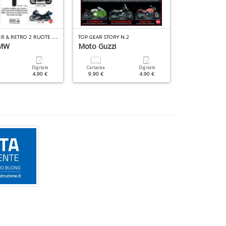
Y
OUNGTIMER & RETRO 2 RUOTE N.1
TOP GEAR STORY N.2
MW
Moto Guzzi
Ducati
Digitale
Cartacea
Digitale
Cartacea
4.90 €
9.90 €
4.90 €
12.90 €