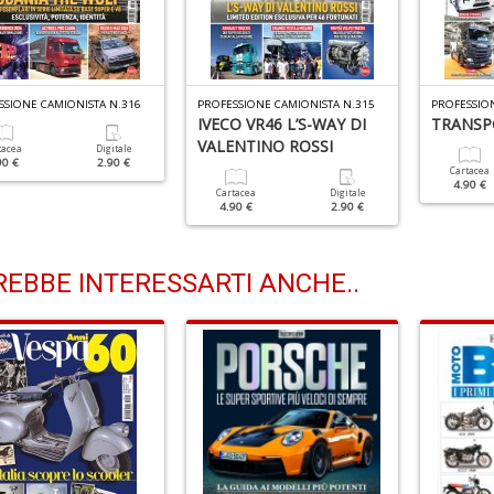
SSIONE CAMIONISTA N.316
PROFESSIONE CAMIONISTA N.315
PROFESSION
IVECO VR46 L’S-WAY DI
TRANSP
VALENTINO ROSSI
tacea
Digitale
90 €
2.90 €
Cartacea
4.90 €
Cartacea
Digitale
4.90 €
2.90 €
EBBE INTERESSARTI ANCHE..