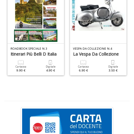
la
S
n
+
D
ROADBOOK SPECIALE N.3
VESPA DA COLLEZIONE N.4
Itinerari Più Belli D Italia
La Vespa Da Collezione
Cr
&
Cartacea
Digitale
Cartacea
Digitale
V
9.90 €
4.90 €
6.90 €
3.50 €
n
+
D
E
S
S