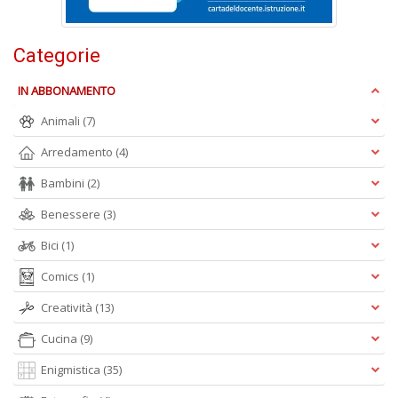
n
+
D
Categorie
IN ABBONAMENTO
Animali
(7)
Arredamento
(4)
Bambini
(2)
A
L
Benessere
(3)
O
C
Bici
(1)
n
Comics
(1)
Creatività
(13)
Cucina
(9)
Enigmistica
(35)