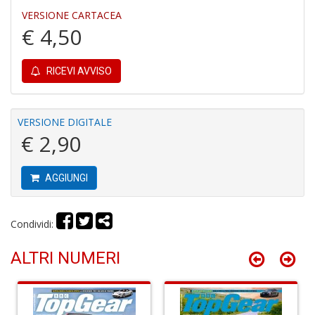
e
VERSIONE CARTACEA
M
€ 4,50
H
S
n
+
RICEVI AVVISO
D
VERSIONE DIGITALE
€ 2,90
P
9
AGGIUNGI
in
E
P
Condividi:
n
+
D
ALTRI NUMERI