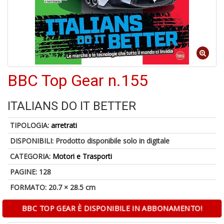
4
n
in
di
BBC Top Gear n.155
ITALIANS DO IT BETTER
A
a
TIPOLOGIA:
arretrati
a
A
DISPONIBILI:
Prodotto disponibile solo in digitale
CATEGORIA:
Motori e Trasporti
PAGINE: 128
FORMATO: 20.7 × 28.5 cm
BBC TOP GEAR È DISPONIBILE IN ABBONAMENTO!
Hi