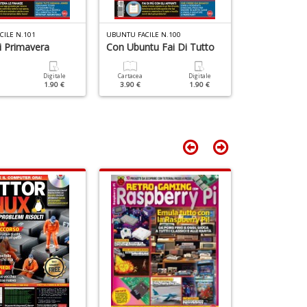
C
n
+
ILE N.101
UBUNTU FACILE N.100
UBUNTU FACILE 
D
Di Primavera
Con Ubuntu Fai Di Tutto
Liberati Da
Digitale
Cartacea
Digitale
Cartacea
1.90 €
3.90 €
1.90 €
3.90 €