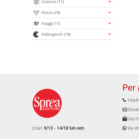
Scienze
(11)
Storia
(29)
Viaggi
(11)
Videogiochi
(19)
Per 
Telefo
Email
Via F
Orari:
9/13 - 14/18 lun-ven
Via W