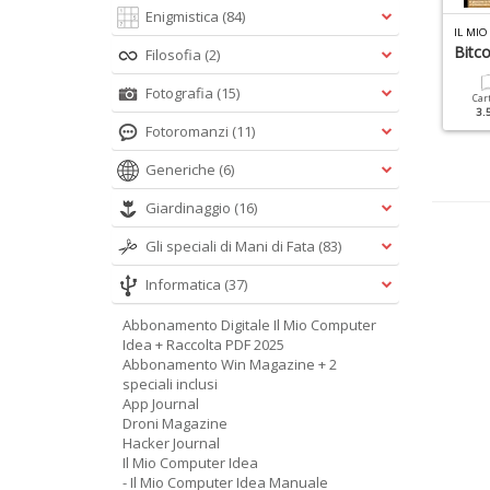
Enigmistica
(84)
U
BUNTU FACILE MANUALE + DVD N.2
IN MAGAZINE LINUX N.1
IL MI
bbandona Windows Con
Ubuntu Facile 16.10 Dvd
Bitco
Filosofia
(2)
buntu
Fotografia
(15)
Cartacea
Digitale
Car
9.90 €
4.90 €
3.
Cartacea
Digitale
Fotoromanzi
(11)
9.90 €
4.90 €
Generiche
(6)
Giardinaggio
(16)
Gli speciali di Mani di Fata
(83)
Informatica
(37)
Abbonamento Digitale Il Mio Computer
Idea + Raccolta PDF 2025
Abbonamento Win Magazine + 2
speciali inclusi
App Journal
Droni Magazine
Hacker Journal
Il Mio Computer Idea
- Il Mio Computer Idea Manuale