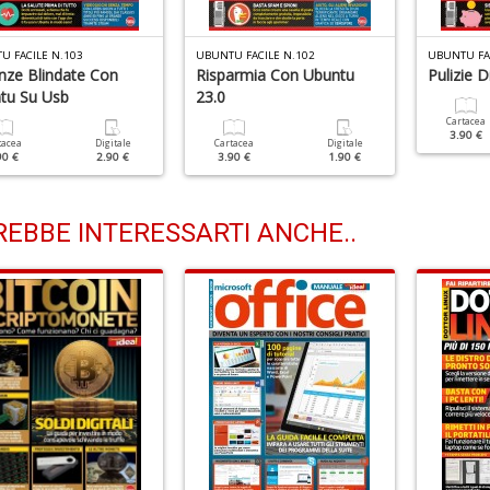
U FACILE N.103
UBUNTU FACILE N.102
UBUNTU FAC
nze Blindate Con
Risparmia Con Ubuntu
Pulizie 
tu Su Usb
23.0
Cartacea
3.90 €
tacea
Digitale
Cartacea
Digitale
90 €
2.90 €
3.90 €
1.90 €
EBBE INTERESSARTI ANCHE..