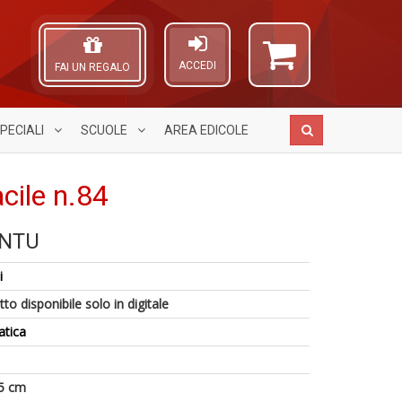
ACCEDI
FAI UN REGALO
PECIALI
SCUOLE
AREA
EDICOLE
cile n.84
NTU
P
E
A
F
S
L
i
U
C
S
O
a
R
n
C
to disponibile solo in digitale
c
M
+
n
S
n
atica
D
T
+
D
5 cm