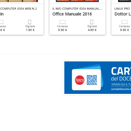
I
L MIO COMPUTER IDEA MANUALE N.3
O COMPUTER IDEA WEB N.2
LINUX PRO
in
Office Manuale 2016
Dottor L
tacea
Digitale
Cartacea
Digitale
Cartacea
50 €
1.90 €
9.90 €
4.90 €
9.90 €