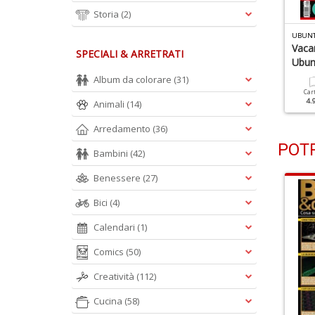
Storia
(2)
BUNTU FACILE N.90
UBUNTU FACILE N.89
UBUNT
ola Nel Futuro Con
No, È Ubuntu!
Vaca
SPECIALI & ARRETRATI
buntu 21.04!
Ubun
Album da colorare
(31)
Cartacea
Digitale
3.50 €
1.90 €
Cartacea
Digitale
Car
3.50 €
1.90 €
4.
Animali
(14)
Arredamento
(36)
POTR
Bambini
(42)
Benessere
(27)
Bici
(4)
Calendari
(1)
Comics
(50)
Creatività
(112)
Cucina
(58)