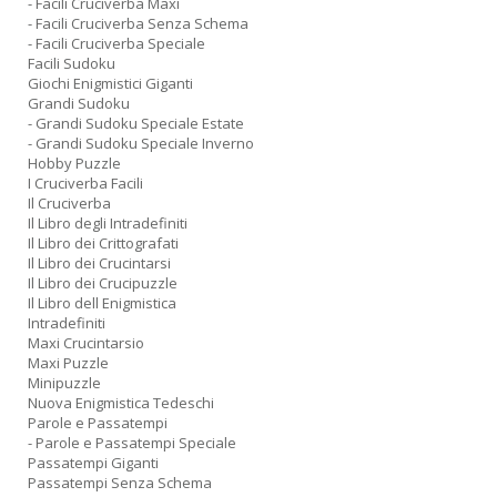
- Facili Cruciverba Maxi
- Facili Cruciverba Senza Schema
- Facili Cruciverba Speciale
Facili Sudoku
Giochi Enigmistici Giganti
Grandi Sudoku
- Grandi Sudoku Speciale Estate
- Grandi Sudoku Speciale Inverno
Hobby Puzzle
I Cruciverba Facili
Il Cruciverba
Il Libro degli Intradefiniti
Il Libro dei Crittografati
Il Libro dei Crucintarsi
Il Libro dei Crucipuzzle
Il Libro dell Enigmistica
Intradefiniti
Maxi Crucintarsio
Maxi Puzzle
Minipuzzle
Nuova Enigmistica Tedeschi
Parole e Passatempi
- Parole e Passatempi Speciale
Passatempi Giganti
Passatempi Senza Schema