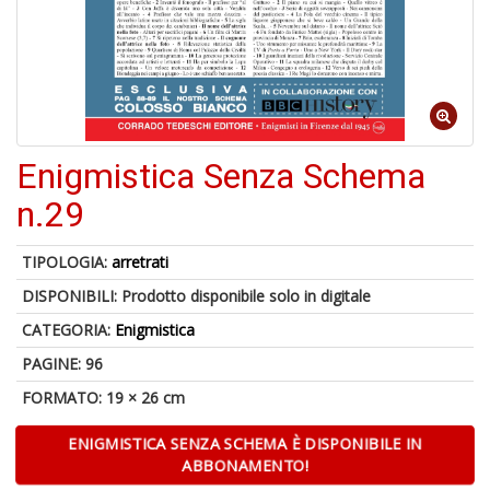
6
n
in
di
Enigmistica Senza Schema
n.29
TIPOLOGIA:
arretrati
4
DISPONIBILI:
Prodotto disponibile solo in digitale
n
CATEGORIA:
Enigmistica
c
c
PAGINE: 96
di
in
FORMATO: 19 × 26 cm
o
ENIGMISTICA SENZA SCHEMA È DISPONIBILE IN
ABBONAMENTO!