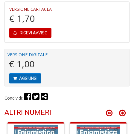
VERSIONE CARTACEA
€ 1,70
A
C
RICEVI AVVISO
2
A
C
VERSIONE DIGITALE
n
€ 1,00
+
D
AGGIUNGI
Condividi:
A
C
ALTRI NUMERI
n
+
D