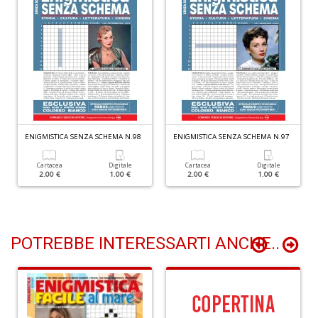
I
ba
C
R
S
n
+
ENIGMISTICA SENZA SCHEMA N.98
ENIGMISTICA SENZA SCHEMA N.97
D
Cartacea
Digitale
Cartacea
Digitale
2.00 €
1.00 €
2.00 €
1.00 €
POTREBBE INTERESSARTI ANCHE..
C
il
t
si
w