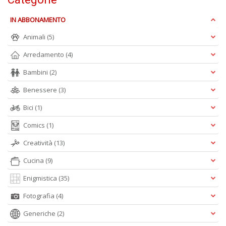
IN ABBONAMENTO
c
Animali
(5)
C
Arredamento
(4)
n
+
Bambini
(2)
D
Benessere
(3)
Bici
(1)
Comics
(1)
Creatività
(13)
A
Cucina
(9)
L
O
Enigmistica
(35)
C
Fotografia
(4)
n
Generiche
(2)