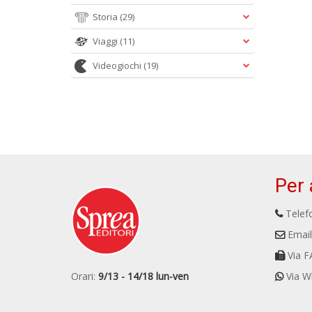
Storia
(29)
Viaggi
(11)
Videogiochi
(19)
Per 
Telefo
Email
Via F
Orari:
9/13 - 14/18 lun-ven
Via W