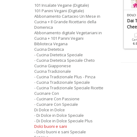
101 Insalate Vegane (Digitale)
101 Panini Vegani (Digitale)
T
ORTE DELLA NONNA SPECIALE N.55
R
ICETTE PER IL MIO BIMBY DELLA NONNA N.6
DOLCI 
Abbonamento Cartaceo Un Mese in
olci Lievitati
Torte Farcite
Dai T
Cucina + Il Grande Ricettario della
Chee
Domenica
Abbonamento digitale Vegetariani in
Cartacea
Digitale
Cartacea
Digitale
6.90 €
3.50 €
Cucina + 101 Panini Vegani
6.90 €
3.90 €
Car
Biblioteca Vegana
6.
Cucina Dietetica
- Cucina Dietetica Speciale
- Cucina Dietetica Speciale Cheto
Cucina Giapponese
Cucina Tradizionale
- Cucina Tradizionale Plus - Pinza
- Cucina Tradizionale Speciale
- Cucina Tradizionale Speciale Ricette
Cucinare Con
- Cucinare Con Passione
- Cucinare Con Speciale
Di Dolce in Dolce
- Di Dolce in Dolce Speciale
- Di Dolce in Dolce Speciale Plus
Dolci buoni e sani
- Dolci buoni e sani Speciale