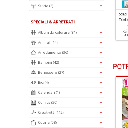
Storia
(2)
OLCI BUONI E SANI N.6
DOLCI BUONI E SANI N.5
DOLCI 
hocolate Rolls
Frittelle Senza Glutine
Tort
SPECIALI & ARRETRATI
Album da colorare
(31)
Cartacea
Digitale
Cartacea
Digitale
Car
2.50 €
1.50 €
2.50 €
1.50 €
4.
Animali
(14)
Arredamento
(36)
Bambini
(42)
POTR
Benessere
(27)
Bici
(4)
Calendari
(1)
Comics
(50)
Creatività
(112)
Cucina
(58)