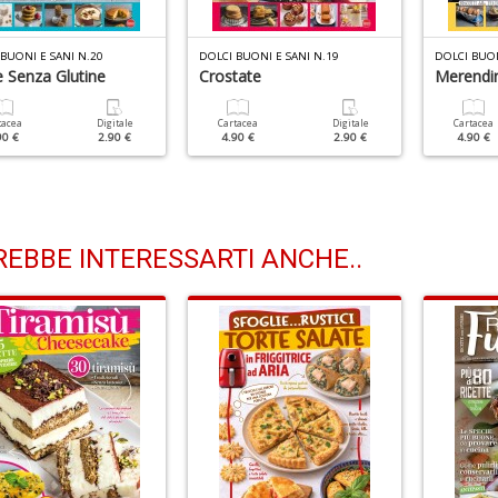
BUONI E SANI N.20
DOLCI BUONI E SANI N.19
DOLCI BUON
e Senza Glutine
Crostate
Merendin
tacea
Digitale
Cartacea
Digitale
Cartacea
90 €
2.90 €
4.90 €
2.90 €
4.90 €
EBBE INTERESSARTI ANCHE..