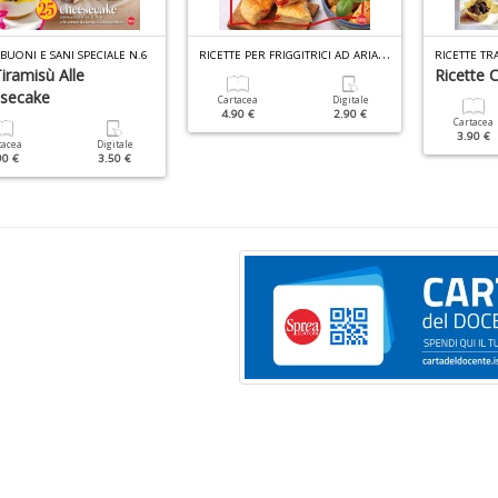
R
ICETTE PER FRIGGITRICI AD ARIA SPECIALE N.7
BUONI E SANI SPECIALE N.6
iramisù Alle
Ricette 
secake
Cartacea
Digitale
4.90 €
2.90 €
Cartacea
3.90 €
tacea
Digitale
90 €
3.50 €