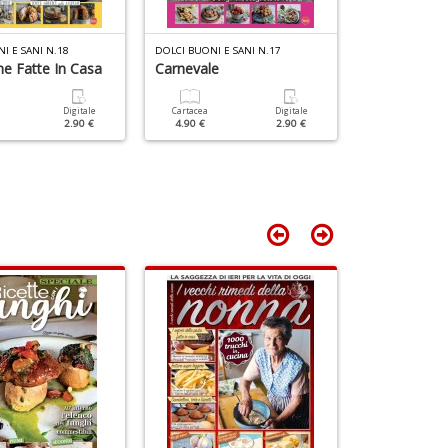
+
D
I E SANI N.18
DOLCI BUONI E SANI N.17
DOLCI BUONI E 
e Fatte In Casa
Carnevale
Un Gran Nat
Digitale
Cartacea
Digitale
Cartacea
2.90 €
4.90 €
2.90 €
4.90 €