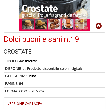
S
p
u
a
-
C
Dolci buoni e sani n.19
CROSTATE
TIPOLOGIA:
arretrati
DISPONIBILI:
Prodotto disponibile solo in digitale
A
CATEGORIA:
Cucina
a
p
PAGINE: 64
S
i
FORMATO: 21 × 28.5 cm
VERSIONE CARTACEA