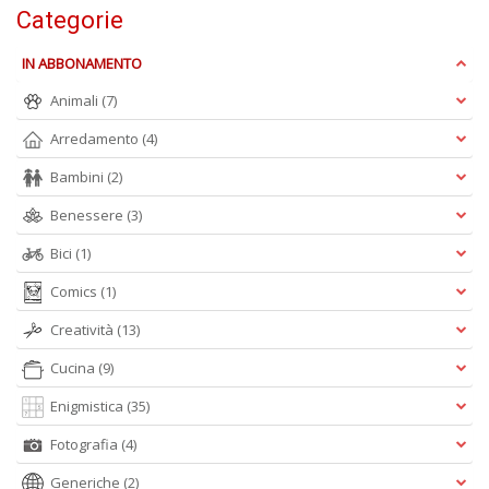
D
Categorie
IN ABBONAMENTO
Animali
(7)
S
Arredamento
(4)
ag
s
Bambini
(2)
di
i
Benessere
(3)
Il
M
Bici
(1)
C
I
Comics
(1)
n
Creatività
(13)
+
D
Cucina
(9)
Enigmistica
(35)
Fotografia
(4)
Generiche
(2)