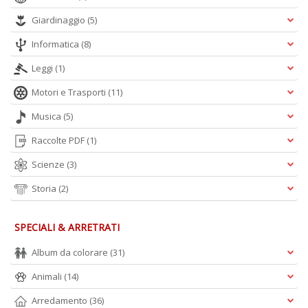
Giardinaggio
(5)
A
L
Informatica
(8)
O
Leggi
(1)
C
n
Motori e Trasporti
(11)
Musica
(5)
Raccolte PDF
(1)
Scienze
(3)
Storia
(2)
SPECIALI & ARRETRATI
Album da colorare
(31)
Animali
(14)
Arredamento
(36)