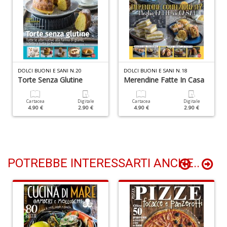
I
R
p
n
+
D
DOLCI BUONI E SANI N.20
DOLCI BUONI E SANI N.18
Torte Senza Glutine
Merendine Fatte In Casa
Cartacea
Digitale
Cartacea
Digitale
4.90 €
2.90 €
4.90 €
2.90 €
S
d
G
A
C
S
POTREBBE INTERESSARTI ANCHE..
n
+
D