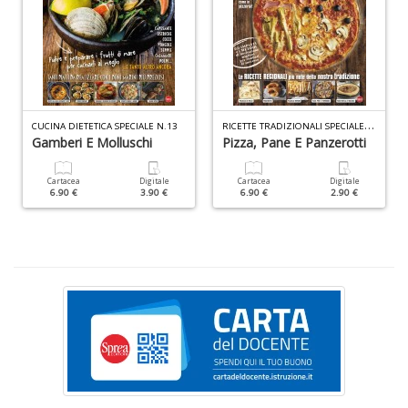
S
&
C
R
ICETTE TRADIZIONALI SPECIALE PIZZA N.1
CUCINA DIETETICA SPECIALE N.13
n
Gamberi E Molluschi
Pizza, Pane E Panzerotti
+
D
Cartacea
Digitale
Cartacea
Digitale
6.90 €
3.90 €
6.90 €
2.90 €
A
p
le
e
T
N
n
+