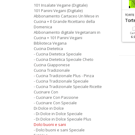
101 Insalate Vegane (Digitale)
101 Panini Vegani (Digitale)
R
ICETTE PER IL MIO BIMBY SPECIALE N.5
CUCINA DIETETICA SPECIALE N.12
Abbonamento Cartaceo Un Mese in
rittelle
Ricette Detox Con Gusto
Torte
Cucina + Il Grande Ricettario della
Domenica
Abbonamento digitale Vegetariani in
Cartacea
Digitale
Cartacea
Digitale
Car
6.90 €
3.50 €
Cucina + 101 Panini Vegani
7.90 €
3.90 €
6.
Biblioteca Vegana
Cucina Dietetica
- Cucina Dietetica Speciale
- Cucina Dietetica Speciale Cheto
Cucina Giapponese
Cucina Tradizionale
- Cucina Tradizionale Plus - Pinza
- Cucina Tradizionale Speciale
- Cucina Tradizionale Speciale Ricette
Cucinare Con
- Cucinare Con Passione
- Cucinare Con Speciale
Di Dolce in Dolce
- Di Dolce in Dolce Speciale
- Di Dolce in Dolce Speciale Plus
Dolci buoni e sani
- Dolci buoni e sani Speciale