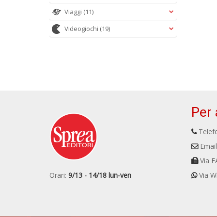
Viaggi
(11)
Videogiochi
(19)
Per 
Telefo
Email
Via F
Orari:
9/13 - 14/18 lun-ven
Via W