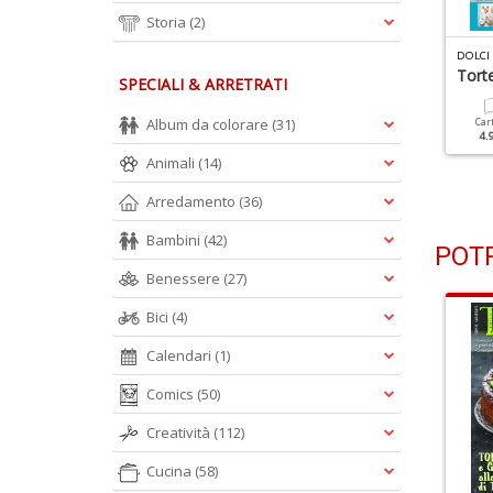
Storia
(2)
OLCI BUONI E SANI N.6
DOLCI BUONI E SANI N.5
DOLCI 
hocolate Rolls
Frittelle Senza Glutine
Tort
SPECIALI & ARRETRATI
Album da colorare
(31)
Cartacea
Digitale
Cartacea
Digitale
Car
2.50 €
1.50 €
2.50 €
1.50 €
4.
Animali
(14)
Arredamento
(36)
Bambini
(42)
POTR
Benessere
(27)
Bici
(4)
Calendari
(1)
Comics
(50)
Creatività
(112)
Cucina
(58)