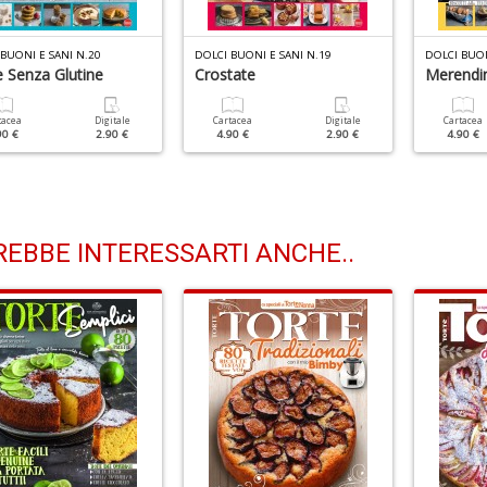
BUONI E SANI N.20
DOLCI BUONI E SANI N.19
DOLCI BUON
e Senza Glutine
Crostate
Merendin
tacea
Digitale
Cartacea
Digitale
Cartacea
90 €
2.90 €
4.90 €
2.90 €
4.90 €
EBBE INTERESSARTI ANCHE..