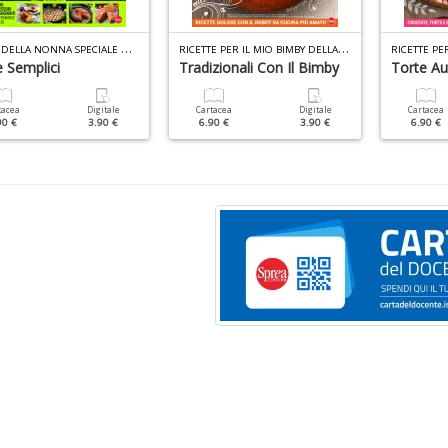
T
ORTE DELLA NONNA SPECIALE N.54
R
ICETTE PER IL MIO BIMBY DELLA NONNA N.2
 Semplici
Tradizionali Con Il Bimby
Torte Au
tacea
Digitale
Cartacea
Digitale
Cartacea
90 €
3.90 €
6.90 €
3.90 €
6.90 €