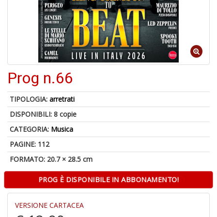
di
6
Prog n.66
n
in
di
TIPOLOGIA:
arretrati
DISPONIBILI:
8 copie
CATEGORIA:
Musica
PAGINE: 112
FORMATO: 20.7 × 28.5 cm
6
PROG È DISPONIBILE IN ABBONAMENTO!
f
+
di
VERSIONE CARTACEA
in