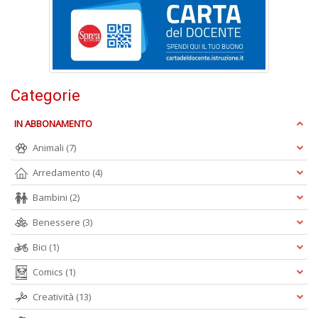
V
lo
Y
n
+
D
Categorie
IN ABBONAMENTO
Animali
(7)
S
S
Arredamento
(4)
n
+
Bambini
(2)
D
Benessere
(3)
Bici
(1)
Comics
(1)
Creatività
(13)