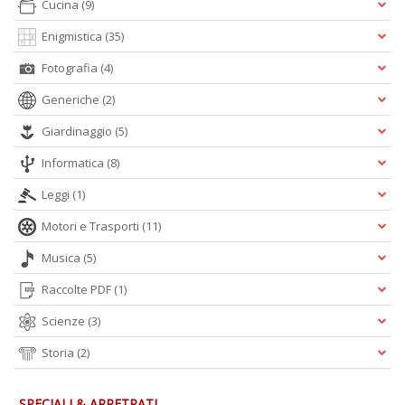
Cucina
(9)
A
L
Enigmistica
(35)
O
C
Fotografia
(4)
n
Generiche
(2)
Giardinaggio
(5)
Informatica
(8)
Leggi
(1)
Motori e Trasporti
(11)
Musica
(5)
Raccolte PDF
(1)
Scienze
(3)
Storia
(2)
SPECIALI & ARRETRATI