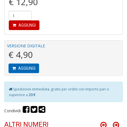
€ 12,90
r
AGGIUNGI
VERSIONE DIGITALE
R
€ 4,90
di
c
V
AGGIUNGI
C
C
n
+
Spedizione immediata, gratis per ordini con importo pari o
D
superiore a
20 €
Condividi:
ALTRI NUMERI
C