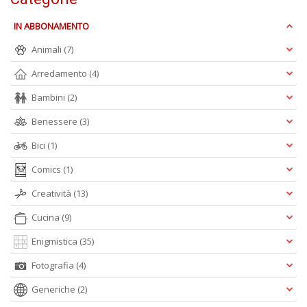
u
IN ABBONAMENTO
d
d
Animali
(7)
H
n
Arredamento
(4)
+
D
Bambini
(2)
Benessere
(3)
Bici
(1)
Comics
(1)
Creatività
(13)
A
Cucina
(9)
L
O
Enigmistica
(35)
C
n
Fotografia
(4)
Generiche
(2)