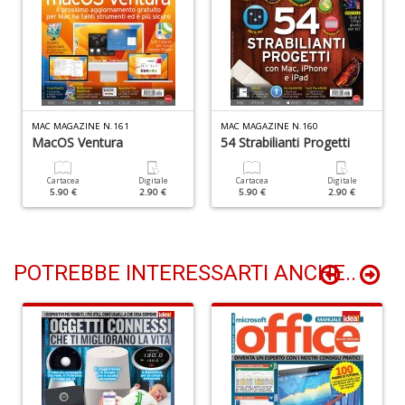
Li
T
MAC MAGAZINE N.161
MAC MAGAZINE N.160
A
MacOS Ventura
54 Strabilianti Progetti
K
D
Cartacea
Digitale
Cartacea
Digitale
n
5.90 €
2.90 €
5.90 €
2.90 €
+
D
POTREBBE INTERESSARTI ANCHE..
S
S
n