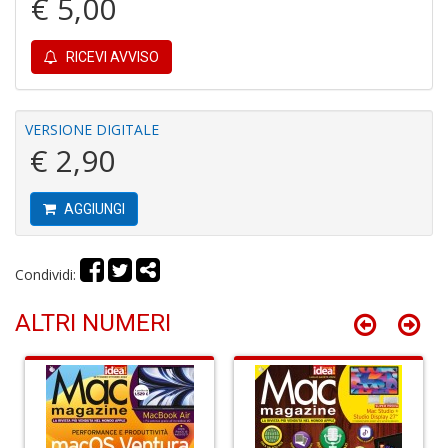
€ 5,00
pi
p
M
RICEVI AVVISO
al
u
M
n
VERSIONE DIGITALE
+
€ 2,90
D
AGGIUNGI
Condividi:
M
P
M
ALTRI NUMERI
2
U
F
S
n
+
D