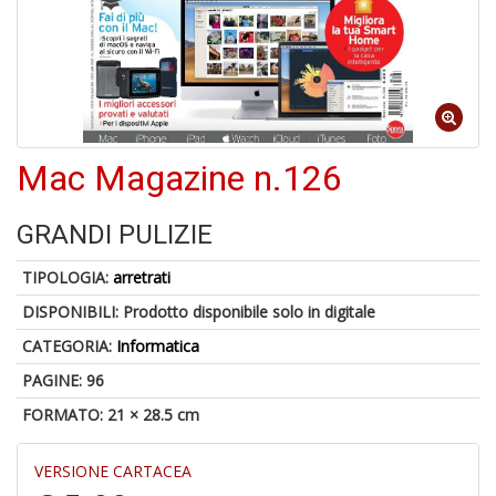
4
n
in
di
Mac Magazine n.126
A
GRANDI PULIZIE
a
G
TIPOLOGIA:
arretrati
S
DISPONIBILI:
Prodotto disponibile solo in digitale
CATEGORIA:
Informatica
PAGINE: 96
FORMATO: 21 × 28.5 cm
5
g
VERSIONE CARTACEA
s