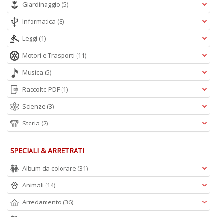
Giardinaggio
(5)
A
L
Informatica
(8)
O
C
Leggi
(1)
n
Motori e Trasporti
(11)
Musica
(5)
Raccolte PDF
(1)
Scienze
(3)
Storia
(2)
SPECIALI & ARRETRATI
Album da colorare
(31)
Animali
(14)
Arredamento
(36)