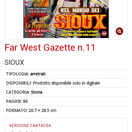
In
C
6
f
Far West Gazette n.11
SIOUX
TIPOLOGIA:
arretrati
6
n
DISPONIBILI:
Prodotto disponibile solo in digitale
in
CATEGORIA:
Storia
di
PAGINE: 80
FORMATO: 20.7 × 28.5 cm
VERSIONE CARTACEA