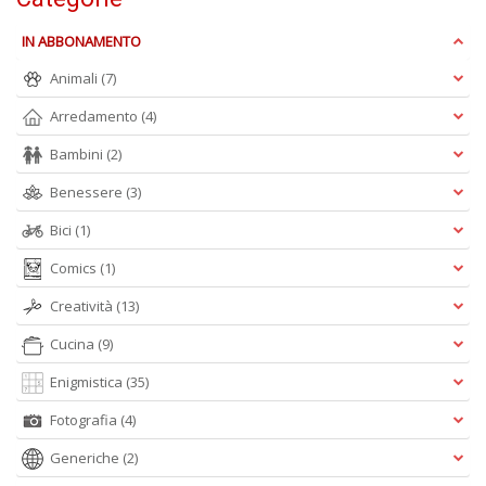
n
+
IN ABBONAMENTO
D
Animali
(7)
Arredamento
(4)
Bambini
(2)
S
Benessere
(3)
T
B
Bici
(1)
T
G
Comics
(1)
n
+
Creatività
(13)
D
Cucina
(9)
Enigmistica
(35)
Fotografia
(4)
Generiche
(2)