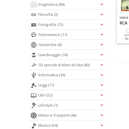
Enigmistica
(84)
Filosofia
(2)
IAO 2001 SPECIALE N.4
VINILE LIBRI N.2
VINILE
uccini
Animals
RCA I
Fotografia
(15)
Fotoromanzi
(11)
Cartacea
Digitale
Cartacea
Digitale
Car
12.90 €
5.90 €
12.90 €
5.90 €
12.
Generiche
(6)
Giardinaggio
(16)
Gli speciali di Mani di Fata
(83)
Informatica
(36)
Leggi
(11)
Libri
(52)
Lifestyle
(1)
Motori e Trasporti
(46)
Musica
(54)