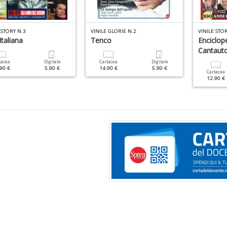
 STORY N.3
VINILE GLORIE N.2
VINILE STO
taliana
Tenco
Enciclop
Cantauto
tacea
Digitale
Cartacea
Digitale
90 €
5.90 €
14.90 €
5.90 €
Cartacea
12.90 €