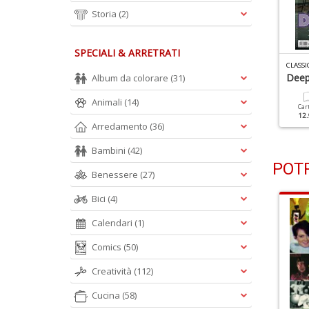
Storia
(2)
SPECIALI & ARRETRATI
LASSIC ROCK N.142
CLASSIC ROCK N.141
CLASSI
ueen
Frank Zappa
Deep
Album da colorare
(31)
Animali
(14)
Cartacea
Digitale
Cartacea
Digitale
Car
9.90 €
4.90 €
7.90 €
3.50 €
12.
Arredamento
(36)
Bambini
(42)
POTR
Benessere
(27)
Bici
(4)
Calendari
(1)
Comics
(50)
Creatività
(112)
Cucina
(58)