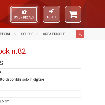
ACCEDI
FAI UN REGALO
PECIALI
SCUOLE
AREA
EDICOLE
ock n.82
S
1
F
A
S
n
Il
L
C
c
i
M
O
G
C
C
to disponibile solo in digitale
n
n
n
+
a
+
D
D
6
8.5 cm
n