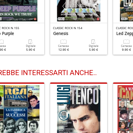
C ROCK N.155
CLASSIC ROCK N.154
CLASSIC RO
 Purple
Genesis
Led Zepp
tacea
Digitale
Cartacea
Digitale
Cartacea
90 €
5.90 €
12.90 €
5.90 €
9.90 €
EBBE INTERESSARTI ANCHE..