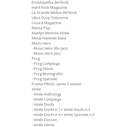
Enciclopedia del Rock
Hard Rock Magazine
La Grande Bibbia del Rock
Libro Ozzy Osbourne
Locura Magazine
Mania Pop
Marilyn Monroe Vinile
Metal Hammer Italia
Music Hero
- Music Hero Bbc Jazz
- Music Hero Jazz
Prog
- Prog Compiega
- Prog Glorie
- Prog Monografie
- Prog Speciale
Promo PROG: i primi 3 volumi
Vinile
- Vinile Anthology
- Vinile Compiega
- Vinile Dischi
- Vinile Dischi n.1 + Vinile Dischi n.3
- Vinile Dischi n.4 + Vinile Speciale n.2
- Vinile Dossier
- Vinile Glorie