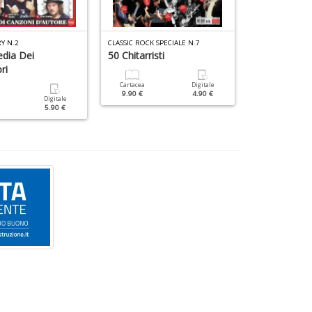
RY N.2
CLASSIC ROCK SPECIALE N.7
VINILE COMPIEG
edia Dei
50 Chitarristi
Fabrizio De
ri
Cartacea
Digitale
Cartacea
9.90 €
4.90 €
17.90 €
Digitale
5.90 €