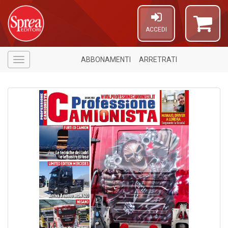
ACCEDI
ABBONAMENTI
ARRETRATI
Menù
1
f