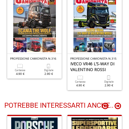
Il
F
R
P
(d
n
+
D
PROFESSIONE CAMIONISTA N.316
PROFESSIONE CAMIONISTA N.315
IVECO VR46 L’S-WAY DI
VALENTINO ROSSI
Cartacea
Digitale
4.90 €
2.90 €
Cartacea
Digitale
4.90 €
2.90 €
S
b
M
POTREBBE INTERESSARTI ANCHE..
al
u
n
+
D