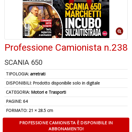
6
n
c
c
di
in
o
Professione Camionista n.238
1
SCANIA 650
f
TIPOLOGIA:
arretrati
DISPONIBILI:
Prodotto disponibile solo in digitale
CATEGORIA:
Motori e Trasporti
PAGINE: 64
FORMATO: 21 × 28.5 cm
G
S
PROFESSIONE CAMIONISTA È DISPONIBILE IN
S
ABBONAMENTO!
E