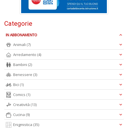
D
Categorie
IN ABBONAMENTO
Animali
(7)
A
Arredamento
(4)
L
O
Bambini
(2)
C
n
Benessere
(3)
Bici
(1)
Comics
(1)
Creatività
(13)
Cucina
(9)
Enigmistica
(35)