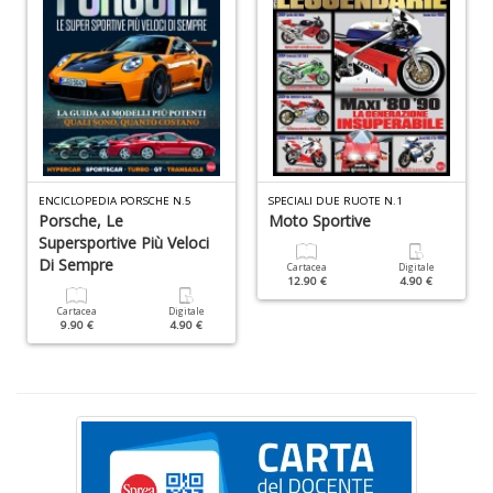
I
L
A
n
+
ENCICLOPEDIA PORSCHE N.5
SPECIALI DUE RUOTE N.1
Porsche, Le
Moto Sportive
D
Supersportive Più Veloci
Di Sempre
Cartacea
Digitale
12.90 €
4.90 €
Cartacea
Digitale
9.90 €
4.90 €
U
pe
c
s
B
M
n
+