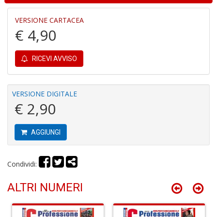
n
+
VERSIONE CARTACEA
D
€ 4,90
RICEVI AVVISO
It
d
VERSIONE DIGITALE
la
€ 2,90
s
g
m
H
AGGIUNGI
D
n
+
Condividi:
D
ALTRI NUMERI