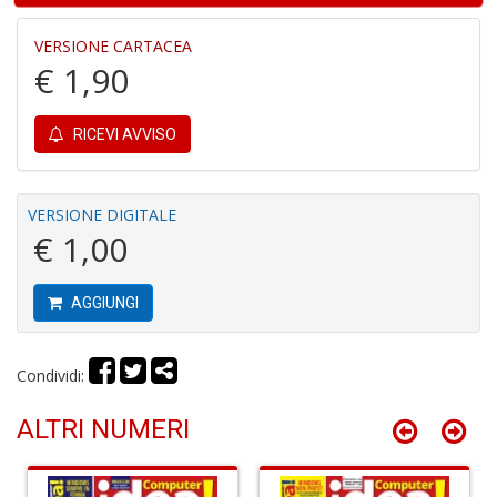
VERSIONE CARTACEA
€ 1,90
A
di
C
RICEVI AVVISO
C
C
C
VERSIONE DIGITALE
S
€ 1,00
n
+
D
AGGIUNGI
Condividi:
B
e
ALTRI NUMERI
N
d
Il
F