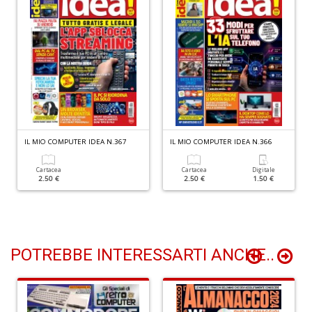
S
n
+
D
N
fi
IL MIO COMPUTER IDEA N.367
IL MIO COMPUTER IDEA N.366
M
di
Cartacea
Cartacea
Digitale
2.50 €
2.50 €
1.50 €
F
N
n
+
D
POTREBBE INTERESSARTI ANCHE..