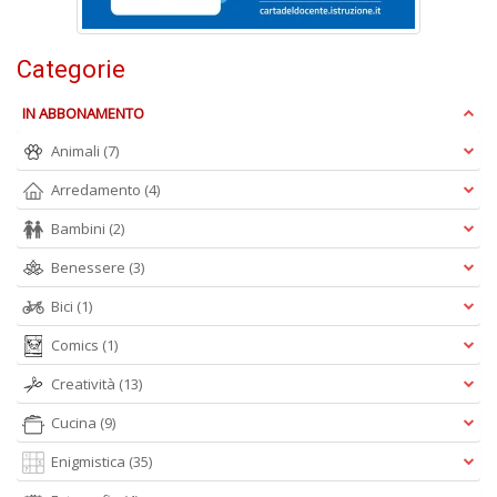
Categorie
S
S
IN ABBONAMENTO
n
+
Animali
(7)
D
Arredamento
(4)
Bambini
(2)
Benessere
(3)
Bici
(1)
Comics
(1)
A
L
Creatività
(13)
O
C
Cucina
(9)
n
Enigmistica
(35)