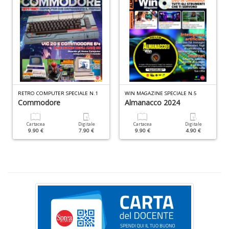
C
U
A
C
n
+
D
RETRO COMPUTER SPECIALE N.1
WIN MAGAZINE SPECIALE N.5
Commodore
Almanacco 2024
Cartacea
Digitale
Cartacea
Digitale
9.90 €
7.90 €
9.90 €
4.90 €
O
i
li
P
P
n
+
D