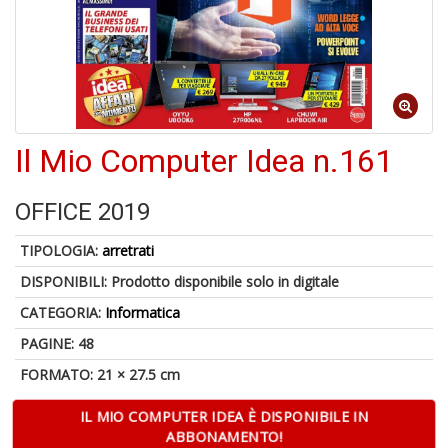
4
n
in
Il Mio Computer Idea n.161
di
OFFICE 2019
TIPOLOGIA:
arretrati
DISPONIBILI:
Prodotto disponibile solo in digitale
U
CATEGORIA:
Informatica
a
c
PAGINE: 48
D
M
FORMATO: 21 × 27.5 cm
IL MIO COMPUTER IDEA È DISPONIBILE IN
ABBONAMENTO!