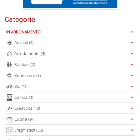
Is
di
po
Categorie
K
n
IN ABBONAMENTO
+
D
Animali
(5)
Arredamento
(4)
Bambini
(2)
Benessere
(3)
Bici
(1)
A
Comics
(1)
L
O
Creatività
(13)
C
n
Cucina
(9)
Enigmistica
(35)