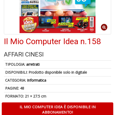
6
n
in
di
Il Mio Computer Idea n.158
AFFARI CINESI
TIPOLOGIA:
arretrati
DISPONIBILI:
Prodotto disponibile solo in digitale
A
CATEGORIA:
Informatica
a
a
PAGINE: 48
O
FORMATO: 21 × 27.5 cm
d
V
IL MIO COMPUTER IDEA È DISPONIBILE IN
ABBONAMENTO!