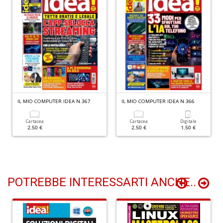
(d
n
+
D
Gl
u
IL MIO COMPUTER IDEA N.367
IL MIO COMPUTER IDEA N.366
d
D
Cartacea
Cartacea
Digitale
H
2.50 €
2.50 €
1.50 €
S
n
+
D
POTREBBE INTERESSARTI ANCHE..