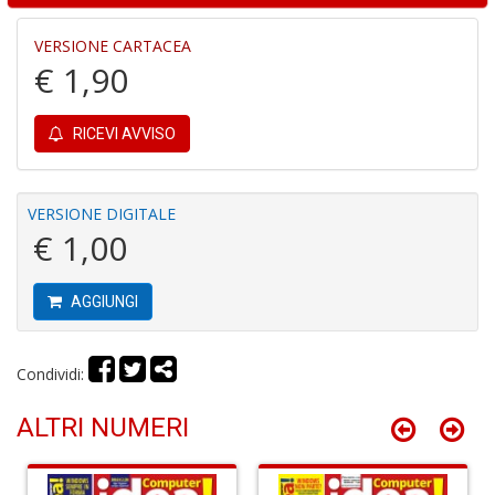
VERSIONE CARTACEA
€ 1,90
I
RICEVI AVVISO
B
V
n
VERSIONE DIGITALE
+
€ 1,00
D
AGGIUNGI
R
Condividi:
P
2
G
ALTRI NUMERI
V
R
P