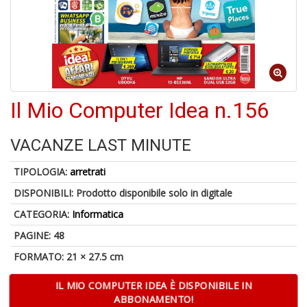
4
n
in
di
Il Mio Computer Idea n.156
VACANZE LAST MINUTE
A
a
TIPOLOGIA:
arretrati
a
A
DISPONIBILI:
Prodotto disponibile solo in digitale
CATEGORIA:
Informatica
PAGINE: 48
FORMATO: 21 × 27.5 cm
IL MIO COMPUTER IDEA È DISPONIBILE IN
Hi
ABBONAMENTO!