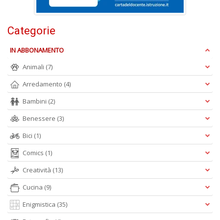
n
+
D
Categorie
IN ABBONAMENTO
Animali
(7)
Arredamento
(4)
Bambini
(2)
A
L
Benessere
(3)
O
C
Bici
(1)
n
Comics
(1)
Creatività
(13)
Cucina
(9)
Enigmistica
(35)