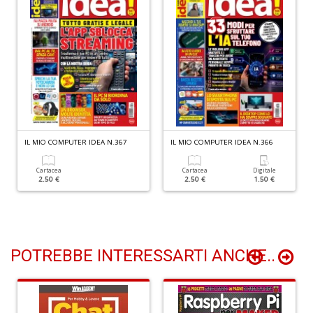
M
C
M
n
+
D
IL MIO COMPUTER IDEA N.367
IL MIO COMPUTER IDEA N.366
Cartacea
Cartacea
Digitale
2.50 €
2.50 €
1.50 €
U
e
D
c
h
POTREBBE INTERESSARTI ANCHE..
c
il
m
C