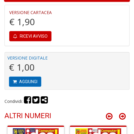
e
M
VERSIONE CARTACEA
H
€ 1,90
S
n
+
D
RICEVI AVVISO
VERSIONE DIGITALE
€ 1,00
P
9
in
AGGIUNGI
E
P
n
Condividi:
+
D
ALTRI NUMERI