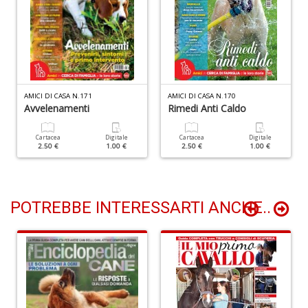
F
P
C
n
+
D
AMICI DI CASA N.171
AMICI DI CASA N.170
Avvelenamenti
Rimedi Anti Caldo
Cartacea
Digitale
Cartacea
Digitale
Il
2.50 €
1.00 €
2.50 €
1.00 €
m
O
2
Il
POTREBBE INTERESSARTI ANCHE..
M
G
S
n
+
D