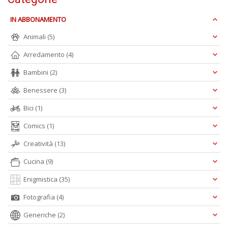
Ul
M
IN ABBONAMENTO
M
n
Animali
(5)
+
D
Arredamento
(4)
Bambini
(2)
Benessere
(3)
Bici
(1)
C
di
Comics
(1)
c
W
Creatività
(13)
V
n
Cucina
(9)
+
D
Enigmistica
(35)
Fotografia
(4)
Generiche
(2)