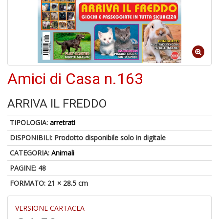
A
di
a
a
Amici di Casa n.163
B
d
ARRIVA IL FREDDO
TIPOLOGIA:
arretrati
DISPONIBILI:
Prodotto disponibile solo in digitale
CATEGORIA:
Animali
PAGINE: 48
A
FORMATO: 21 × 28.5 cm
à
M
VERSIONE CARTACEA
D
C