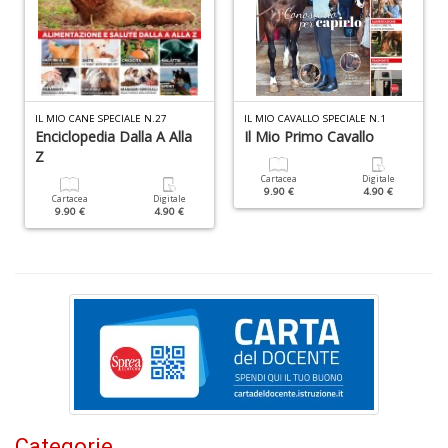
M
IL MIO CANE SPECIALE N.27
IL MIO CAVALLO SPECIALE N.1
c
Enciclopedia Dalla A Alla
Il Mio Primo Cavallo
M
Z
Di
Cartacea
Digitale
C
9.90 €
4.90 €
Cartacea
Digitale
M
9.90 €
4.90 €
n
+
D
M
S
c
M
Categorie