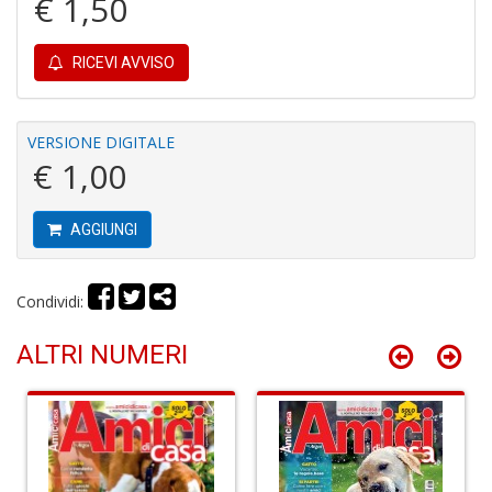
€ 1,50
A
RICEVI AVVISO
VERSIONE DIGITALE
€ 1,00
S
2
AGGIUNGI
M
C
n
Condividi:
+
D
ALTRI NUMERI
M
di