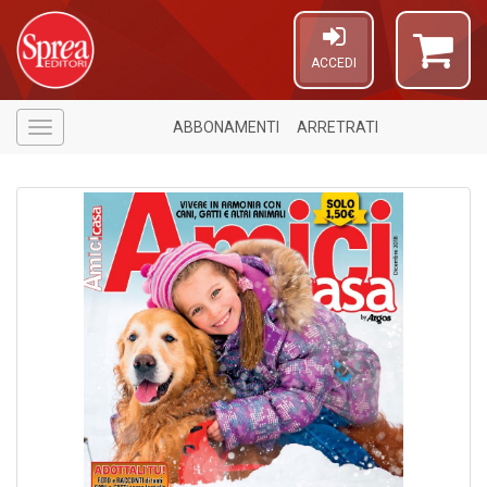
ACCEDI
ABBONAMENTI
ARRETRATI
Menù
A
P
T
A