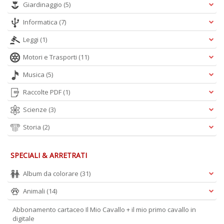
Giardinaggio
(5)
Informatica
(7)
A
Leggi
(1)
L
O
Motori e Trasporti
(11)
C
n
Musica
(5)
Raccolte PDF
(1)
Scienze
(3)
Storia
(2)
SPECIALI & ARRETRATI
Album da colorare
(31)
Animali
(14)
Abbonamento cartaceo Il Mio Cavallo + il mio primo cavallo in
digitale