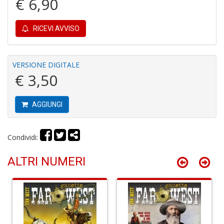
€ 6,90
RICEVI AVVISO
A
di
a
a
VERSIONE DIGITALE
L
€ 3,50
di
G
AGGIUNGI
Condividi:
ALTRI NUMERI
R
p
2
Il
M
C