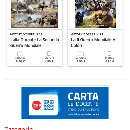
D
Ab
HISTORY DOSSIER N.21
HISTORY DOSSIER N.14
d
Italia Durante La Seconda
La II Guerra Mondiale A
s
Guerra Mondiale
Colori
L
M
Cartacea
Digitale
Cartacea
Digitale
B
9.90 €
4.90 €
9.90 €
4.90 €
S
n
+
D
Categorie