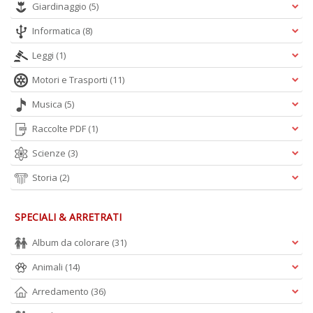
Giardinaggio
(5)
Informatica
(8)
Leggi
(1)
F
Motori e Trasporti
(11)
b
S
Musica
(5)
S
n
Raccolte PDF
(1)
+
D
Scienze
(3)
Storia
(2)
SPECIALI & ARRETRATI
Album da colorare
(31)
Animali
(14)
A
L
Arredamento
(36)
O
C