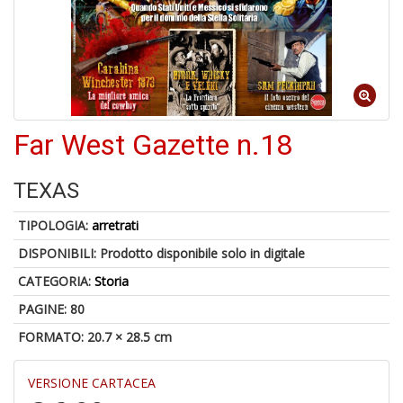
Far West Gazette n.18
A
di
TEXAS
a
a
TIPOLOGIA:
arretrati
pi
p
DISPONIBILI:
Prodotto disponibile solo in digitale
fr
a
CATEGORIA:
Storia
a
PAGINE: 80
FORMATO: 20.7 × 28.5 cm
VERSIONE CARTACEA