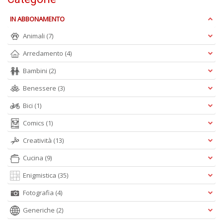
C
il
IN ABBONAMENTO
t
r
Animali
(7)
c
M
Arredamento
(4)
M
n
Bambini
(2)
+
D
Benessere
(3)
Bici
(1)
Comics
(1)
Creatività
(13)
S
d
Cucina
(9)
Il
M
Enigmistica
(35)
C
I
Fotografia
(4)
n
+
Generiche
(2)
D