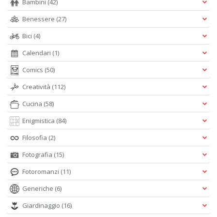
Bambini
(42)
n
Benessere
(27)
Bici
(4)
Calendari
(1)
Comics
(50)
Creatività
(112)
Cucina
(58)
Enigmistica
(84)
Filosofia
(2)
Fotografia
(15)
Fotoromanzi
(11)
Generiche
(6)
Giardinaggio
(16)