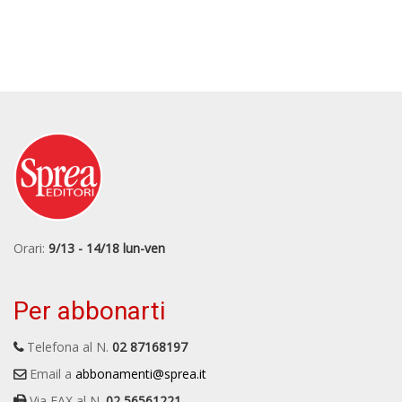
Orari:
9/13 - 14/18 lun-ven
Per abbonarti
Telefona al N.
02 87168197
Email a
abbonamenti@sprea.it
Via FAX al N.
02 56561221