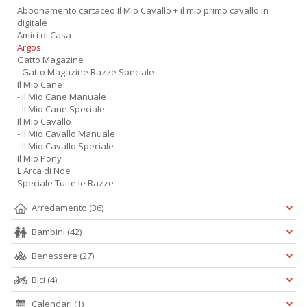
Abbonamento cartaceo Il Mio Cavallo + il mio primo cavallo in
digitale
Amici di Casa
Argos
Gatto Magazine
- Gatto Magazine Razze Speciale
Il Mio Cane
- Il Mio Cane Manuale
- Il Mio Cane Speciale
Il Mio Cavallo
- Il Mio Cavallo Manuale
- Il Mio Cavallo Speciale
Il Mio Pony
L Arca di Noe
Speciale Tutte le Razze
Arredamento
(36)
Bambini
(42)
Benessere
(27)
Bici
(4)
Calendari
(1)