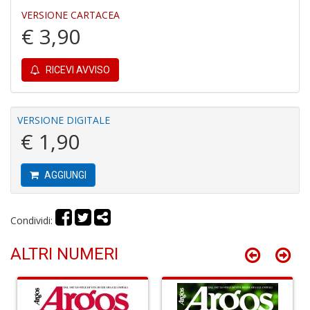
VERSIONE CARTACEA
€ 3,90
A
RICEVI AVVISO
di
C
C
C
VERSIONE DIGITALE
C
€ 1,90
S
n
+
AGGIUNGI
D
Condividi:
B
ALTRI NUMERI
e
N
d
Il
F