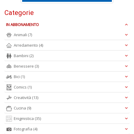
Categorie
S
IN ABBONAMENTO
S
n
Animali
(7)
+
D
Arredamento
(4)
Bambini
(2)
Benessere
(3)
Bici
(1)
Comics
(1)
A
Creatività
(13)
L
O
Cucina
(9)
C
n
Enigmistica
(35)
Fotografia
(4)