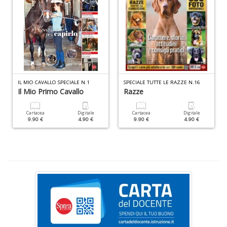
C
U
A
C
n
+
IL MIO CAVALLO SPECIALE N.1
SPECIALE TUTTE LE RAZZE N.16
D
Il Mio Primo Cavallo
Razze
Cartacea
Digitale
Cartacea
Digitale
9.90 €
4.90 €
9.90 €
4.90 €
O
i
li
P
P
n
+
D