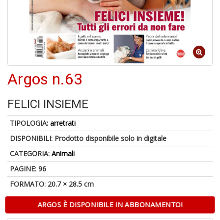
4
n
in
Argos n.63
di
FELICI INSIEME
TIPOLOGIA:
arretrati
DISPONIBILI:
Prodotto disponibile solo in digitale
U
CATEGORIA:
Animali
a
c
PAGINE: 96
D
M
FORMATO: 20.7 × 28.5 cm
ARGOS È DISPONIBILE IN ABBONAMENTO!