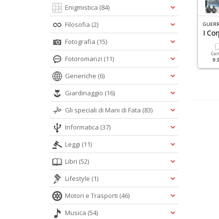
Enigmistica
(84)
B
IOGRAFIE DI CONOSCERE LA STORIA N.5
C
ONOSCERE LA STORIA DOSSIER N.9
Filosofia
(2)
arabinieri
Divina Commedia
I Cor
Fotografia
(15)
Cartacea
Digitale
Cartacea
Digitale
Car
Fotoromanzi
(11)
9.90 €
4.90 €
9.90 €
4.90 €
9.
Generiche
(6)
Giardinaggio
(16)
Gli speciali di Mani di Fata
(83)
Informatica
(37)
Leggi
(11)
Libri
(52)
Lifestyle
(1)
Motori e Trasporti
(46)
Musica
(54)