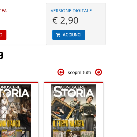
6
CEA
VERSIONE DIGITALE
R
n
€ 2,90
ri
in
C
di
T
R
S
SO
AGGIUNGI
c
n
e
+
ri
D
V
lo
Y
scoprili tutti
A
n
p
+
C
u
D
B
a
di
a
C
C
la
G
S
n
M
+
Ai
D
P