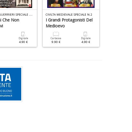
G
UERRE E GUERRIERI SPECIALE N.10
CIVILTA MEDIEVALE SPECIALE N.2
i Che Non
I Grandi Protagonisti Del
Le Grandi Fa
vi
Medioevo
Cartacea
9.90 €
Digitale
Cartacea
Digitale
4.90 €
9.90 €
4.90 €