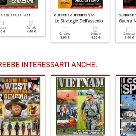
E E GUERRIERI N.61
GUERRE E GUERRIERI N.60
GUERRE E 
Le Strategie Dell'assedio
Guerra N
tacea
Digitale
90 €
4.90 €
Cartacea
Digitale
Cartacea
8.90 €
4.90 €
8.90 €
EBBE INTERESSARTI ANCHE..