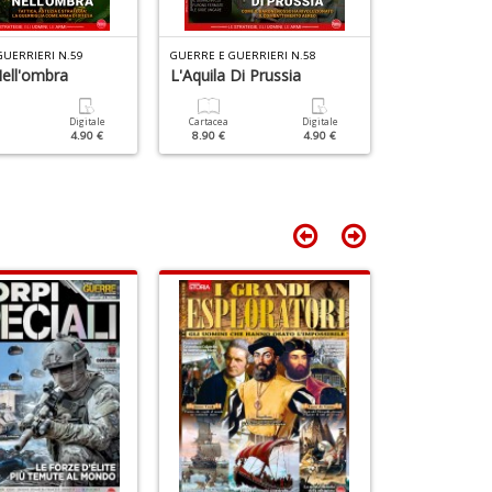
S
D
n
+
GUERRIERI N.59
GUERRE E GUERRIERI N.58
GUERRE E GUERR
ell'ombra
L'Aquila Di Prussia
L'assedio Di
D
Digitale
Cartacea
Digitale
Cartacea
4.90 €
8.90 €
4.90 €
8.90 €