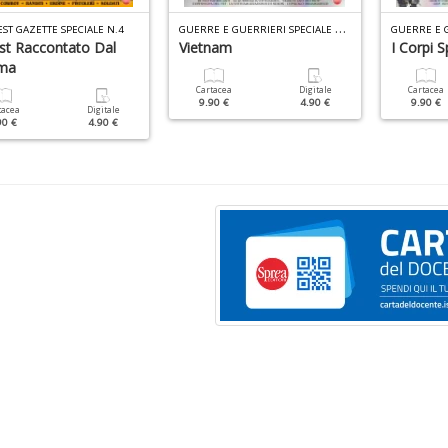
G
UERRE E GUERRIERI SPECIALE N.2
ST GAZETTE SPECIALE N.4
est Raccontato Dal
Vietnam
I Corpi S
ma
Cartacea
Digitale
Cartacea
9.90 €
4.90 €
9.90 €
tacea
Digitale
90 €
4.90 €