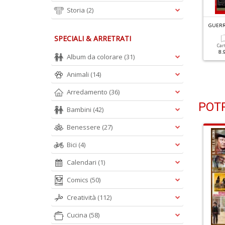
Storia
(2)
UERRE E GUERRIERI N.47
GUERRE E GUERRIERI N.46
GUERR
aribaldi Comandante
La Nuova Guerra Atomica
SPECIALI & ARRETRATI
Car
8.
Album da colorare
(31)
Cartacea
Digitale
Cartacea
Digitale
8.90 €
4.90 €
7.90 €
3.90 €
Animali
(14)
Arredamento
(36)
POTR
Bambini
(42)
Benessere
(27)
Bici
(4)
Calendari
(1)
Comics
(50)
Creatività
(112)
Cucina
(58)