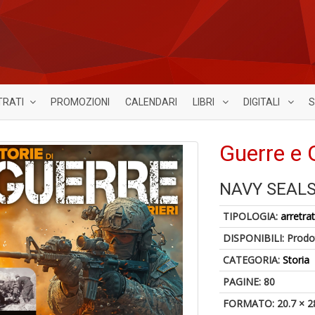
TRATI
PROMOZIONI
CALENDARI
LIBRI
DIGITALI
S
Guerre e 
NAVY SEAL
TIPOLOGIA:
arretrat
DISPONIBILI:
Prodot
CATEGORIA:
Storia
PAGINE: 80
FORMATO: 20.7 × 2