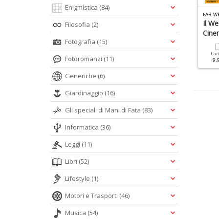
Enigmistica
(84)
ISTORY DOSSIER N.21
HISTORY SPECIALE N.23
FAR WE
talia Durante La Seconda
Titanic Fotografico
Il W
Filosofia
(2)
uerra Mondiale
Cine
Fotografia
(15)
Cartacea
Digitale
12.90 €
5.90 €
Cartacea
Digitale
Car
Fotoromanzi
(11)
9.90 €
4.90 €
9.
Generiche
(6)
Giardinaggio
(16)
Gli speciali di Mani di Fata
(83)
Informatica
(36)
Leggi
(11)
Libri
(52)
Lifestyle
(1)
Motori e Trasporti
(46)
Musica
(54)