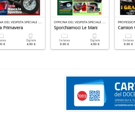
O
FFICINA DEL VESPISTA SPECIALE N.5
O
FFICINA DEL VESPISTA SPECIALE N.7
a Primavera
Sporchiamoci Le Mani
Camion C
tacea
Digitale
Cartacea
Digitale
Cartacea
90 €
4.90 €
9.90 €
4.90 €
9.90 €