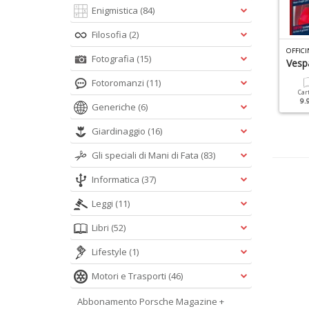
Enigmistica
(84)
Filosofia
(2)
PECIALI DUE RUOTE N.4
ENCICLOPEDIA PORSCHE N.6
Fotografia
(15)
oto 125 ENDURO
PORSCHE TURBO
Vesp
Fotoromanzi
(11)
Cartacea
Digitale
Cartacea
Digitale
Car
8.00 €
4.90 €
12.90 €
5.90 €
9.
Generiche
(6)
Giardinaggio
(16)
Gli speciali di Mani di Fata
(83)
Informatica
(37)
Leggi
(11)
Libri
(52)
Lifestyle
(1)
Motori e Trasporti
(46)
Abbonamento Porsche Magazine +