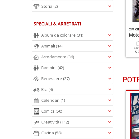
Storia
(2)
SPECIALI & ARRETRATI
FFICINA DEL VESPISTA N.68
OFFICINA DEL VESPISTA N.67
OFFICI
25 Primavera
PK50S Automatica
Moto
Album da colorare
(31)
Animali
(14)
Cartacea
Digitale
Cartacea
Digitale
Car
5.90 €
3.00 €
5.90 €
3.00 €
5.
Arredamento
(36)
Bambini
(42)
POTR
Benessere
(27)
Bici
(4)
Calendari
(1)
Comics
(50)
Creatività
(112)
Cucina
(58)