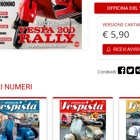
OFFICINA DEL
VERSIONE CARTA
€ 5,90
RICEVI AVVI
Condividi:
I NUMERI