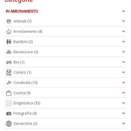
IN ABBONAMENTO
Animali
(7)
C
E
Arredamento
(4)
C
C
Bambini
(2)
n
+
Benessere
(3)
D
Bici
(1)
Comics
(1)
Creatività
(13)
Cucina
(9)
Enigmistica
(35)
A
L
Fotografia
(4)
O
C
Generiche
(2)
n