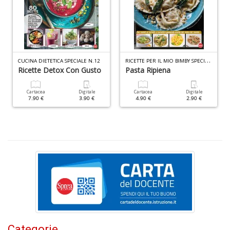
di
A
di
C
n
+
R
ICETTE PER IL MIO BIMBY SPECIALE N.13
CUCINA DIETETICA SPECIALE N.12
D
Ricette Detox Con Gusto
Pasta Ripiena
Cartacea
Digitale
Cartacea
Digitale
7.90 €
3.90 €
4.90 €
2.90 €
W
1
p
Il
M
C
I
n
+
D
Categorie