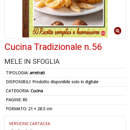
a
a
G
S
Cucina Tradizionale n.56
MELE IN SFOGLIA
U
a
TIPOLOGIA:
arretrati
c
Y
DISPONIBILI:
Prodotto disponibile solo in digitale
&
CATEGORIA:
Cucina
re
PAGINE: 80
FORMATO: 21 × 28.5 cm
VERSIONE CARTACEA