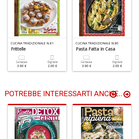
+
D
C
CUCINA TRADIZIONALE N.81
CUCINA TRADIZIONALE N.80
Frittelle
Pasta Fatta In Casa
G
R
n
Cartacea
Digitale
Cartacea
Digitale
3.90 €
2.00 €
3.90 €
2.00 €
+
D
POTREBBE INTERESSARTI ANCHE..
M
f
i