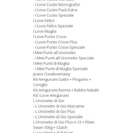
- I Love Cucito Monografici
- I Love Cucito Pack Extra
- I Love Cucito Speciale
I Love Feltro
- I Love Feltro Speciale
I Love Maglia
I Love Punto Croce
- I Love Punto Croce Plus
- I Love Punto Croce Speciale
I Miei Punti all Uncinetto
- I Miei Punti all Uncinetto Speciale
I Miei Punti di Maglia
- I Miei Punti di Maglia Speciale
Jeans Creativemamy
Kit Amigurumi Gatto + Pinguino +
Coniglio
Kit Amigurumi Renna + Babbo Natale
Kit I Love Amigurumi
L Uncinetto di Gio
- L Uncinetto di Gio Macrame
- L Uncinetto di Gio Plus
- L Uncinetto di Gio Speciale
L'Uncinetto di Gio Plus n.13 + Filato
Swan 300g + Clutch
L'accademia di Rakam