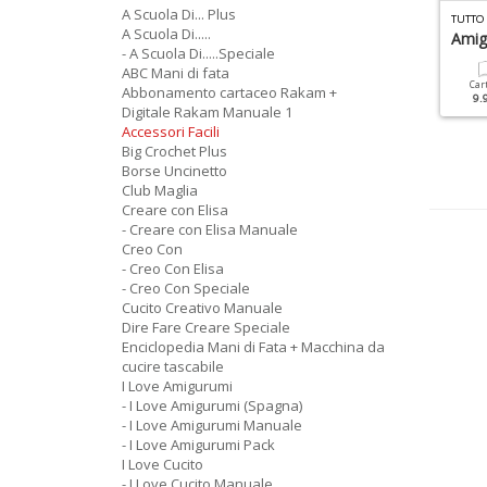
A Scuola Di... Plus
P
IU MAGLIA SPECIALE ACCESSORI N.10
TUTTO UNCINETTO SPECIALE N.12
TUTTO
A Scuola Di.....
ciarpe E Accessori: 30
Amigurumi
Amig
- A Scuola Di.....Speciale
avori A Maglia E
ABC Mani di fata
ncinetto
Cartacea
Digitale
Car
Abbonamento cartaceo Rakam +
9.90 €
4.90 €
9.
Digitale Rakam Manuale 1
Cartacea
Digitale
Accessori Facili
5.90 €
3.00 €
Big Crochet Plus
Borse Uncinetto
Club Maglia
Creare con Elisa
- Creare con Elisa Manuale
Creo Con
- Creo Con Elisa
- Creo Con Speciale
Cucito Creativo Manuale
Dire Fare Creare Speciale
Enciclopedia Mani di Fata + Macchina da
cucire tascabile
I Love Amigurumi
- I Love Amigurumi (Spagna)
- I Love Amigurumi Manuale
- I Love Amigurumi Pack
I Love Cucito
- I Love Cucito Manuale