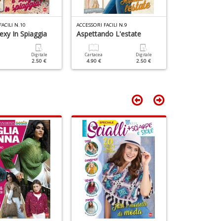
T
n
ACILI N.10
ACCESSORI FACILI N.9
ACCESSORI FACIL
+
exy In Spiaggia
Aspettando L'estate
Primavera
D
Digitale
Cartacea
Digitale
Cartacea
2.50 €
4.90 €
2.50 €
4.90 €