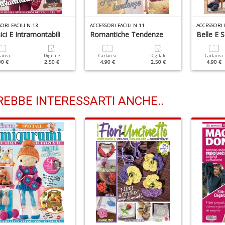
ORI FACILI N.13
ACCESSORI FACILI N.11
ACCESSORI F
ici E Intramontabili
Romantiche Tendenze
Belle E S
tacea
Digitale
Cartacea
Digitale
Cartacea
90 €
2.50 €
4.90 €
2.50 €
4.90 €
EBBE INTERESSARTI ANCHE..