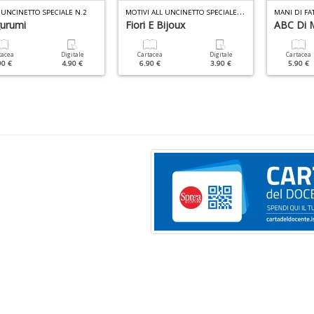
M
OTIVI ALL UNCINETTO SPECIALE N.4
 UNCINETTO SPECIALE N.2
MANI DI FA
urumi
Fiori E Bijoux
ABC Di M
tacea
Digitale
Cartacea
Digitale
Cartacea
90 €
4.90 €
6.90 €
3.90 €
5.90 €