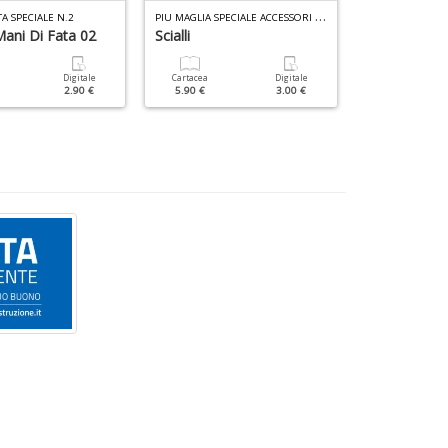
P
IU MAGLIA SPECIALE ACCESSORI N.3
TA SPECIALE N.2
KIT I LOVE AMI
ani Di Fata 02
Scialli
CONIGLIO
Digitale
Cartacea
Digitale
Cartacea
2.90 €
5.90 €
3.00 €
12.90 €