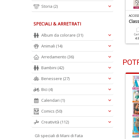
Storia
(2)
CCESSORI FACILI N.9
ACCESSORI FACILI N.8
ACCESS
spettando L'estate
Primavera
Class
SPECIALI & ARRETRATI
Album da colorare
(31)
Cartacea
Digitale
Cartacea
Digitale
Car
4.90 €
2.50 €
4.90 €
2.50 €
4.
Animali
(14)
Arredamento
(36)
POTR
Bambini
(42)
Benessere
(27)
Bici
(4)
Calendari
(1)
Comics
(50)
Creatività
(112)
Gli speciali di Mani di Fata