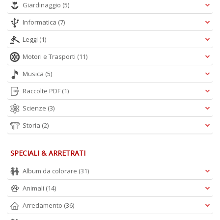
Giardinaggio
(5)
n
+
Informatica
(7)
D
Leggi
(1)
Motori e Trasporti
(11)
Musica
(5)
M
in
Raccolte PDF
(1)
s
Scienze
(3)
C
T
Storia
(2)
n
+
D
SPECIALI & ARRETRATI
Album da colorare
(31)
Animali
(14)
Arredamento
(36)