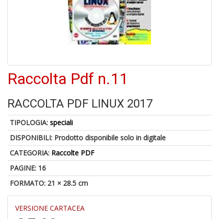
o
1
Raccolta Pdf n.11
n
in
di
RACCOLTA PDF LINUX 2017
TIPOLOGIA:
speciali
DISPONIBILI:
Prodotto disponibile solo in digitale
CATEGORIA:
Raccolte PDF
PAGINE: 16
6
FORMATO: 21 × 28.5 cm
f
+
di
VERSIONE CARTACEA
in