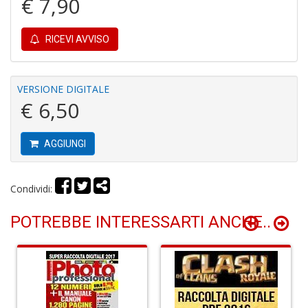
€ 7,90
r
RICEVI AVVISO
VERSIONE DIGITALE
€ 6,50
G
S
S
AGGIUNGI
I
n
+
Condividi:
D
POTREBBE INTERESSARTI ANCHE..
P
i
P