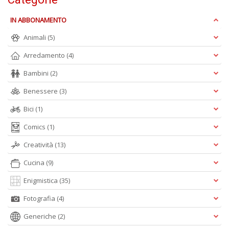
mi
F
IN ABBONAMENTO
c
h
Animali
(5)
s
n
Arredamento
(4)
ra
a
Bambini
(2)
8
Benessere
(3)
e
9
Bici
(1)
Y
&
Comics
(1)
R
n
Creatività
(13)
+
D
Cucina
(9)
Enigmistica
(35)
Fotografia
(4)
Generiche
(2)
c
C