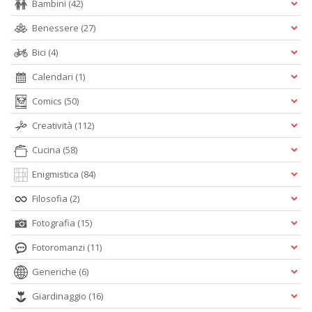
Bambini
(42)
A
L
Benessere
(27)
O
Bici
(4)
C
n
Calendari
(1)
Comics
(50)
Creatività
(112)
Cucina
(58)
Enigmistica
(84)
Filosofia
(2)
Fotografia
(15)
Fotoromanzi
(11)
Generiche
(6)
Giardinaggio
(16)