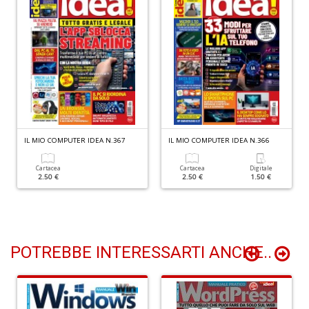
D
di
C
la
S
n
+
D
IL MIO COMPUTER IDEA N.367
IL MIO COMPUTER IDEA N.366
Cartacea
Cartacea
Digitale
2.50 €
2.50 €
1.50 €
F
Il
M
POTREBBE INTERESSARTI ANCHE..
C
n
+
D