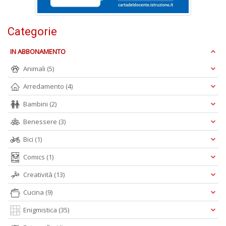
Categorie
IN ABBONAMENTO
A
Animali
(5)
L
O
Arredamento
(4)
C
n
Bambini
(2)
Benessere
(3)
Bici
(1)
Comics
(1)
Creatività
(13)
Cucina
(9)
Enigmistica
(35)