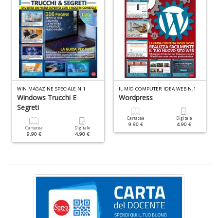
I
e
V
C
n
WIN MAGAZINE SPECIALE N.1
IL MIO COMPUTER IDEA WEB N.1
+
Windows Trucchi E
Wordpress
D
Segreti
Cartacea
Digitale
9.90 €
4.90 €
Cartacea
Digitale
9.90 €
4.90 €
L
Il
n
+
D