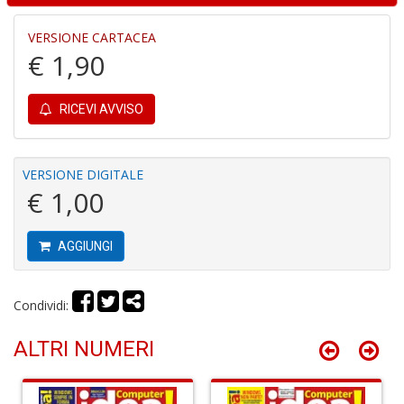
+
D
VERSIONE CARTACEA
€ 1,90
RICEVI AVVISO
A
I
L
VERSIONE DIGITALE
P
€ 1,00
C
S
n
AGGIUNGI
+
D
Condividi:
ALTRI NUMERI
L
G
R