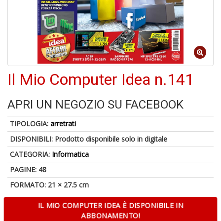
in
di
Il Mio Computer Idea n.141
6
n
in
APRI UN NEGOZIO SU FACEBOOK
di
TIPOLOGIA:
arretrati
DISPONIBILI:
Prodotto disponibile solo in digitale
CATEGORIA:
Informatica
PAGINE: 48
FORMATO: 21 × 27.5 cm
S
C
IL MIO COMPUTER IDEA È DISPONIBILE IN
G
ABBONAMENTO!
n