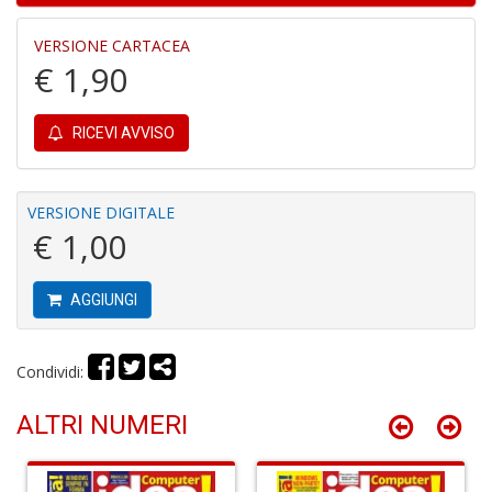
P
VERSIONE CARTACEA
pi
€ 1,90
r
R
T
RICEVI AVVISO
S
P
Pi
n
VERSIONE DIGITALE
+
€ 1,00
D
AGGIUNGI
D
Condividi:
G
St
ALTRI NUMERI
M
S
n
+