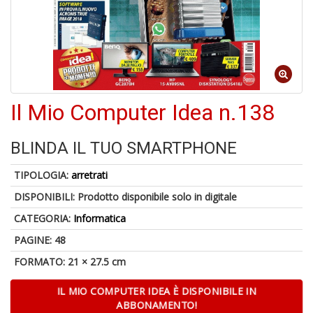
A
di
a
a
R
Il Mio Computer Idea n.138
BLINDA IL TUO SMARTPHONE
TIPOLOGIA:
arretrati
5
n
DISPONIBILI:
Prodotto disponibile solo in digitale
in
CATEGORIA:
Informatica
di
PAGINE: 48
FORMATO: 21 × 27.5 cm
IL MIO COMPUTER IDEA È DISPONIBILE IN
ABBONAMENTO!