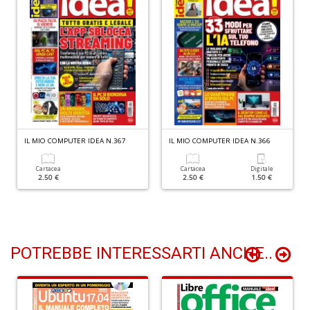
D
A
d
p
P
IL MIO COMPUTER IDEA N.367
IL MIO COMPUTER IDEA N.366
D
M
n
Cartacea
Cartacea
Digitale
2.50 €
2.50 €
1.50 €
+
D
POTREBBE INTERESSARTI ANCHE..