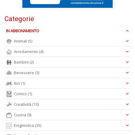
n
+
D
Categorie
IN ABBONAMENTO
Animali
(5)
Arredamento
(4)
Bambini
(2)
A
L
Benessere
(3)
O
C
Bici
(1)
n
Comics
(1)
Creatività
(13)
Cucina
(9)
Enigmistica
(35)