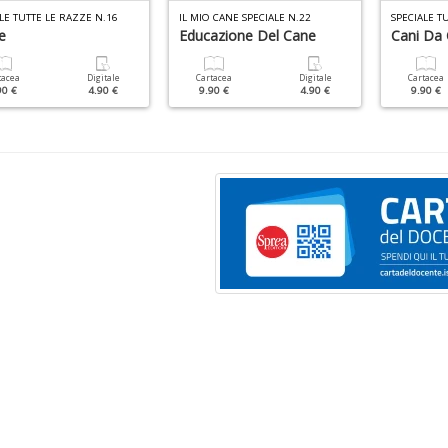
LE TUTTE LE RAZZE N.16
IL MIO CANE SPECIALE N.22
SPECIALE T
e
Educazione Del Cane
Cani Da 
tacea
Digitale
Cartacea
Digitale
Cartacea
90 €
4.90 €
9.90 €
4.90 €
9.90 €