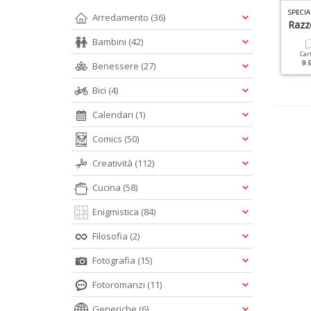
L MIO CANE SPECIALE N.27
IL MIO CANE MANUALE N.1
SPECIA
Arredamento
(36)
nciclopedia Dalla A Alla Z
Linguaggio Del Cane
Razz
Bambini
(42)
Cartacea
Digitale
Cartacea
Digitale
Car
9.90 €
4.90 €
9.90 €
4.90 €
9.
Benessere
(27)
Bici
(4)
Calendari
(1)
Comics
(50)
Creatività
(112)
Cucina
(58)
Enigmistica
(84)
Filosofia
(2)
Fotografia
(15)
Fotoromanzi
(11)
Generiche
(6)