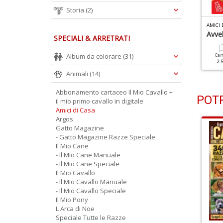
Storia
(2)
MICI DI CASA N.158
AMICI DI CASA N.157
AMICI 
empo Di Vacanze
Serenità In Casa?
Avve
SPECIALI & ARRETRATI
Album da colorare
(31)
Cartacea
Digitale
Cartacea
Digitale
Car
1.50 €
1.00 €
1.50 €
1.00 €
2.
Animali
(14)
Abbonamento cartaceo Il Mio Cavallo +
POTR
il mio primo cavallo in digitale
Amici di Casa
Argos
Gatto Magazine
- Gatto Magazine Razze Speciale
Il Mio Cane
- Il Mio Cane Manuale
- Il Mio Cane Speciale
Il Mio Cavallo
- Il Mio Cavallo Manuale
- Il Mio Cavallo Speciale
Il Mio Pony
L Arca di Noe
Speciale Tutte le Razze