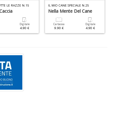
UTTE LE RAZZE N.15
IL MIO CANE SPECIALE N.25
IL MIO CANE SPE
Caccia
Nella Mente Del Cane
Cani Di Raz
Digitale
Cartacea
Digitale
Cartacea
4.90 €
9.90 €
4.90 €
9.90 €