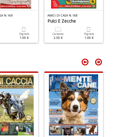
T
n
SA N.169
AMICI DI CASA N.168
AMICI DI CASA N
+
Pulci E Zecche
Cucciolo Tro
D
Digitale
Cartacea
Digitale
Cartacea
1.00 €
2.50 €
1.00 €
2.50 €