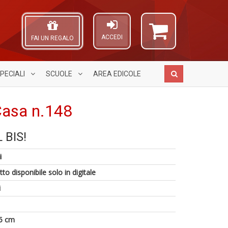
ACCEDI
FAI UN REGALO
PECIALI
SCUOLE
AREA
EDICOLE
Casa n.148
 BIS!
L
I
A
9
M
C
L
i
f
2
Fa
O
+
Di
n
C
to disponibile solo in digitale
li
C
+
n
e
S
i
D
n
+
D
5 cm