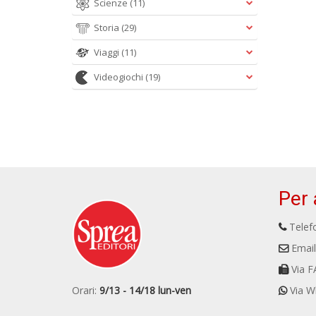
Scienze
(11)
Storia
(29)
Viaggi
(11)
Videogiochi
(19)
Per 
Telefo
Email
Via F
Orari:
9/13 - 14/18 lun-ven
Via W