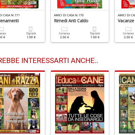
DI CASA N.171
AMICI DI CASA N.170
AMICI DI CA
lenamenti
Rimedi Anti Caldo
Vacanze
tacea
Digitale
Cartacea
Digitale
Cartacea
50 €
1.00 €
2.50 €
1.00 €
2.50 €
EBBE INTERESSARTI ANCHE..