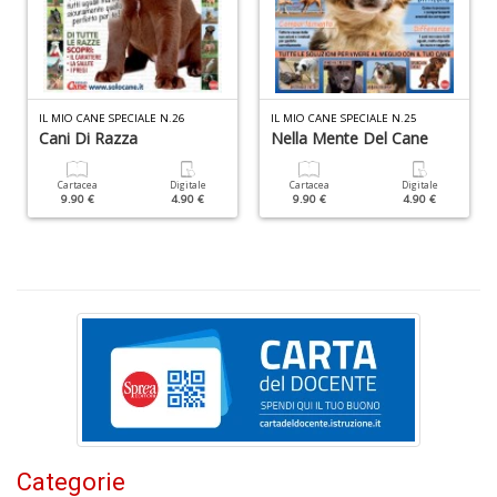
Il
M
G
n
+
D
IL MIO CANE SPECIALE N.26
IL MIO CANE SPECIALE N.25
Cani Di Razza
Nella Mente Del Cane
Cartacea
Digitale
Cartacea
Digitale
9.90 €
4.90 €
9.90 €
4.90 €
M
di
F
n
+
D
C
Categorie
Fa