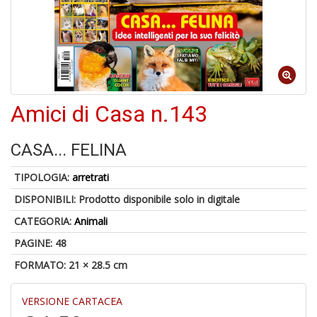
6
f
Amici di Casa n.143
A
p
CASA... FELINA
1
a
TIPOLOGIA:
arretrati
a
C
DISPONIBILI:
Prodotto disponibile solo in digitale
CATEGORIA:
Animali
PAGINE: 48
FORMATO: 21 × 28.5 cm
VERSIONE CARTACEA
Bi