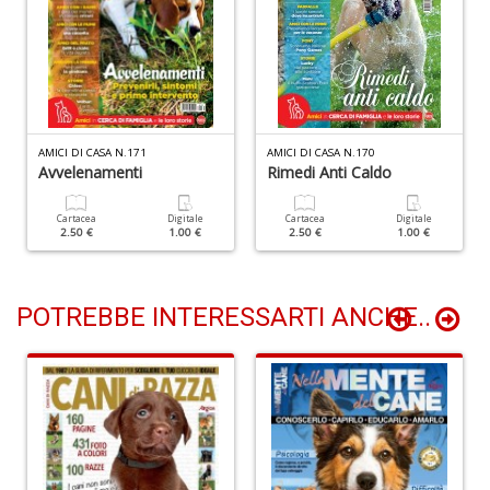
I
V
AMICI DI CASA N.171
AMICI DI CASA N.170
r
Avvelenamenti
Rimedi Anti Caldo
d
n
C
Cartacea
Digitale
Cartacea
Digitale
2.50 €
1.00 €
2.50 €
1.00 €
F
n
+
D
POTREBBE INTERESSARTI ANCHE..
B