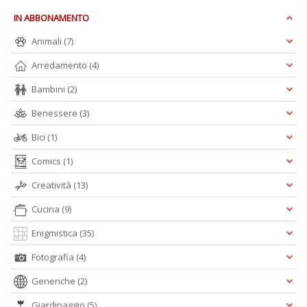
n
IN ABBONAMENTO
+
D
Animali
(7)
Arredamento
(4)
Bambini
(2)
Benessere
(3)
Bici
(1)
A
Comics
(1)
L
O
Creatività
(13)
C
n
Cucina
(9)
Enigmistica
(35)
Fotografia
(4)
Generiche
(2)
Giardinaggio
(5)