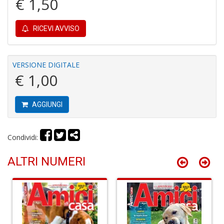
€ 1,50
e
B
I
RICEVI AVVISO
L
C
S
n
VERSIONE DIGITALE
+
€ 1,00
D
AGGIUNGI
L
Condividi:
R
d
ALTRI NUMERI
O
C
T
S
n
+
D