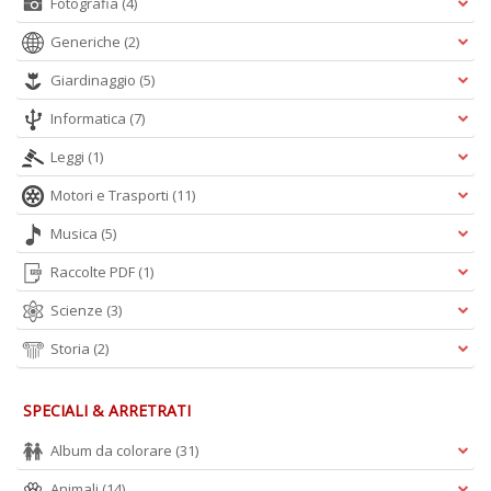
Fotografia
(4)
A
Generiche
(2)
L
O
Giardinaggio
(5)
C
n
Informatica
(7)
Leggi
(1)
Motori e Trasporti
(11)
Musica
(5)
Raccolte PDF
(1)
Scienze
(3)
Storia
(2)
SPECIALI & ARRETRATI
Album da colorare
(31)
Animali
(14)