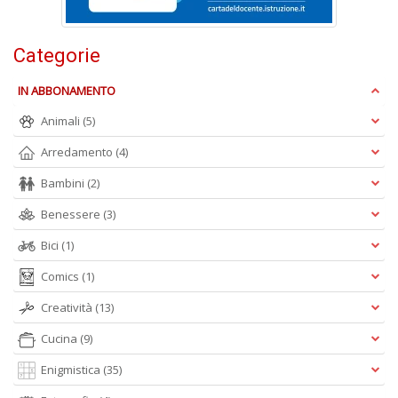
S
G
n
Categorie
+
D
IN ABBONAMENTO
Animali
(5)
Arredamento
(4)
Bambini
(2)
I
C
Benessere
(3)
Fa
n
Bici
(1)
+
D
Comics
(1)
Creatività
(13)
Cucina
(9)
Enigmistica
(35)