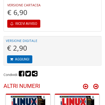
VERSIONE CARTACEA
€ 6,90
P
F
RICEVI AVVISO
C
R
S
n
VERSIONE DIGITALE
+
€ 2,90
D
AGGIUNGI
P
Condividi:
e
m
ALTRI NUMERI
d
G
Ci
R
S