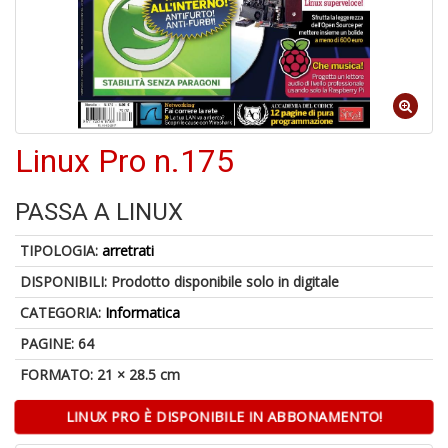
U
a
c
Fa
C
Linux Pro n.175
M
PASSA A LINUX
TIPOLOGIA:
arretrati
DISPONIBILI:
Prodotto disponibile solo in digitale
A
CATEGORIA:
Informatica
a
R
PAGINE: 64
E
FORMATO: 21 × 28.5 cm
LINUX PRO È DISPONIBILE IN ABBONAMENTO!