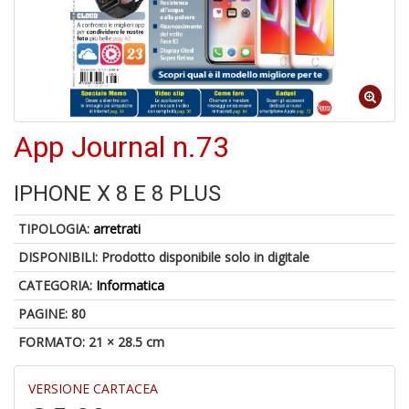
S
p
u
a
-
C
App Journal n.73
IPHONE X 8 E 8 PLUS
TIPOLOGIA:
arretrati
DISPONIBILI:
Prodotto disponibile solo in digitale
A
CATEGORIA:
Informatica
a
p
PAGINE: 80
S
i
FORMATO: 21 × 28.5 cm
VERSIONE CARTACEA