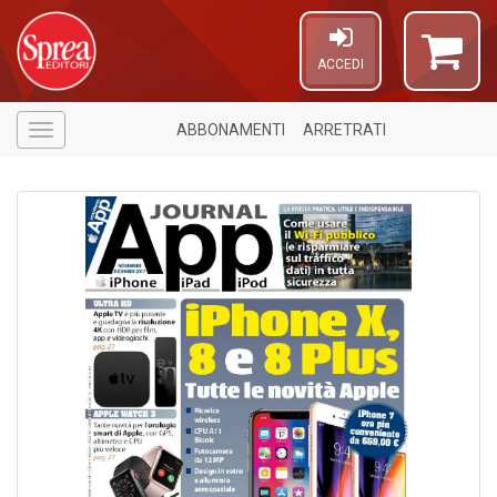
ACCEDI
ABBONAMENTI
ARRETRATI
Menù
4
n
in
di