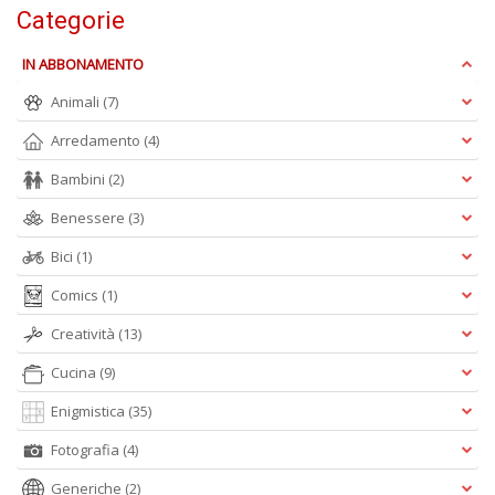
D
Categorie
IN ABBONAMENTO
Animali
(7)
S
Arredamento
(4)
ag
s
Bambini
(2)
di
i
Benessere
(3)
Il
M
Bici
(1)
C
I
Comics
(1)
n
Creatività
(13)
+
D
Cucina
(9)
Enigmistica
(35)
Fotografia
(4)
Generiche
(2)