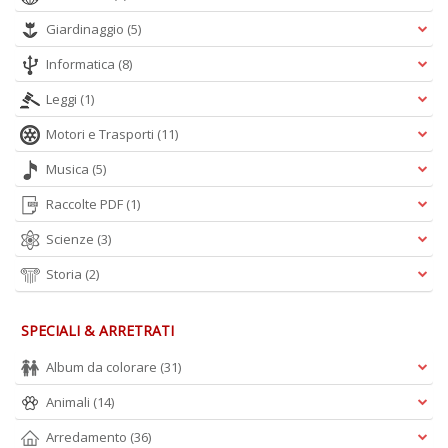
Giardinaggio
(5)
A
L
Informatica
(8)
O
Leggi
(1)
C
n
Motori e Trasporti
(11)
Musica
(5)
Raccolte PDF
(1)
Scienze
(3)
Storia
(2)
SPECIALI & ARRETRATI
Album da colorare
(31)
Animali
(14)
Arredamento
(36)