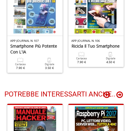
I
R
p
n
+
D
APP JOURNAL N.107
APP JOURNAL N.106
Smartphone Più Potente
Ricicla Il Tuo Smartphone
Con L'IA
Cartacea
Digitale
7.90 €
4.50 €
S
Cartacea
Digitale
7.90 €
3.50 €
d
G
A
C
S
POTREBBE INTERESSARTI ANCHE..
n
+
D