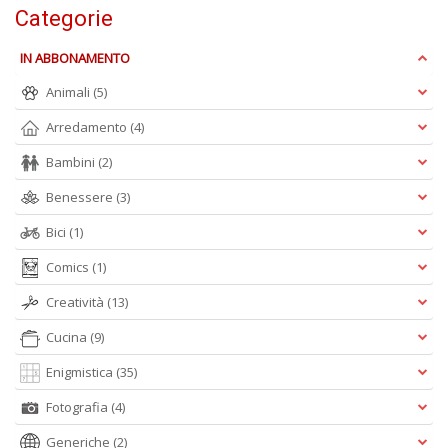
Categorie
E
IN ABBONAMENTO
S
S
Animali
(5)
n
+
Arredamento
(4)
D
Bambini
(2)
Benessere
(3)
Bici
(1)
Comics
(1)
Creatività
(13)
A
L
Cucina
(9)
O
C
Enigmistica
(35)
n
Fotografia
(4)
Generiche
(2)