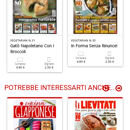
+
D
VEGETARIAN N.31
VEGETARIAN N.30
N
Gatò Napoletano Con I
In Forma Senza Rinunce!
I
Broccoli
L
Cartacea
Digitale
C
4.90 €
2.50 €
Cartacea
Digitale
M
4.90 €
2.50 €
n
+
D
POTREBBE INTERESSARTI ANCHE..
M