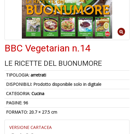
A
a
a
Cr
BBC Vegetarian n.14
e
C
LE RICETTE DEL BUONUMORE
TIPOLOGIA:
arretrati
DISPONIBILI:
Prodotto disponibile solo in digitale
5
CATEGORIA:
Cucina
n
in
PAGINE: 96
di
FORMATO: 20.7 × 27.5 cm
VERSIONE CARTACEA