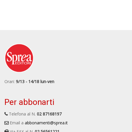
Orari:
9/13 - 14/18 lun-ven
Per abbonarti
Telefona al N.
02 87168197
Email a
abbonamenti@sprea.it
Via FAX al N.
02 56561221