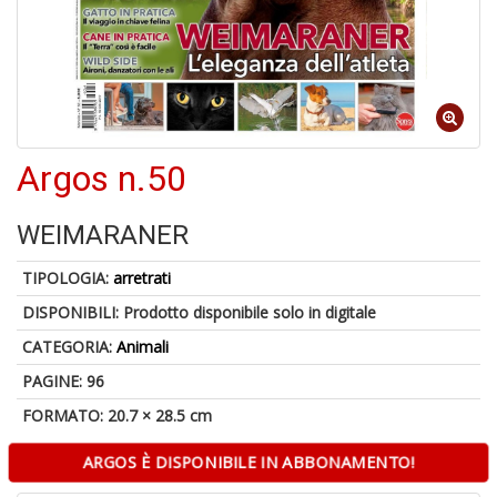
S
p
u
a
-
C
Argos n.50
WEIMARANER
TIPOLOGIA:
arretrati
DISPONIBILI:
Prodotto disponibile solo in digitale
A
CATEGORIA:
Animali
a
p
PAGINE: 96
S
i
FORMATO: 20.7 × 28.5 cm
ARGOS È DISPONIBILE IN ABBONAMENTO!