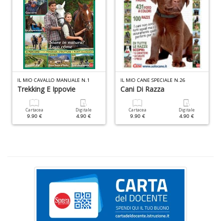
S
&
C
n
+
IL MIO CAVALLO MANUALE N.1
IL MIO CANE SPECIALE N.26
Trekking E Ippovie
Cani Di Razza
D
Cartacea
Digitale
Cartacea
Digitale
9.90 €
4.90 €
9.90 €
4.90 €
A
p
le
e
T
N
n
+