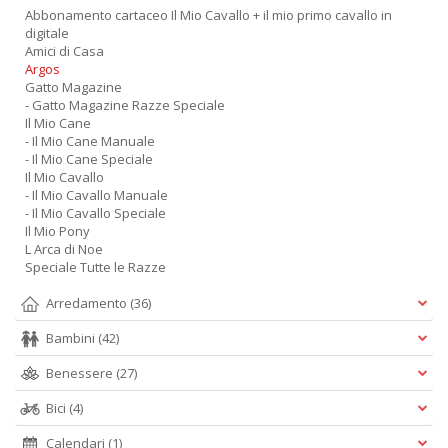
Abbonamento cartaceo Il Mio Cavallo + il mio primo cavallo in
digitale
Amici di Casa
Argos
Gatto Magazine
- Gatto Magazine Razze Speciale
Il Mio Cane
- Il Mio Cane Manuale
- Il Mio Cane Speciale
Il Mio Cavallo
- Il Mio Cavallo Manuale
- Il Mio Cavallo Speciale
Il Mio Pony
L Arca di Noe
Speciale Tutte le Razze
Arredamento
(36)
Bambini
(42)
Benessere
(27)
Bici
(4)
Calendari
(1)