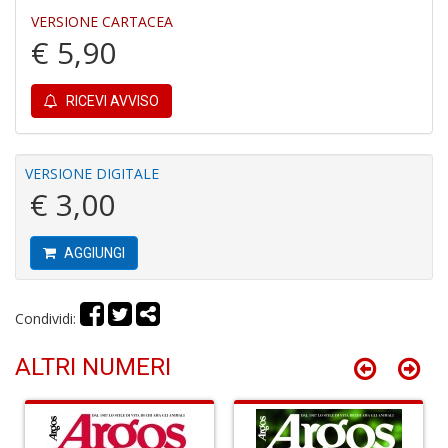
VERSIONE CARTACEA
€ 5,90
L
o
RICEVI AVVISO
L
G
V
VERSIONE DIGITALE
S
€ 3,00
n
+
D
AGGIUNGI
Condividi:
R
ALTRI NUMERI
p
2
Il
M
C