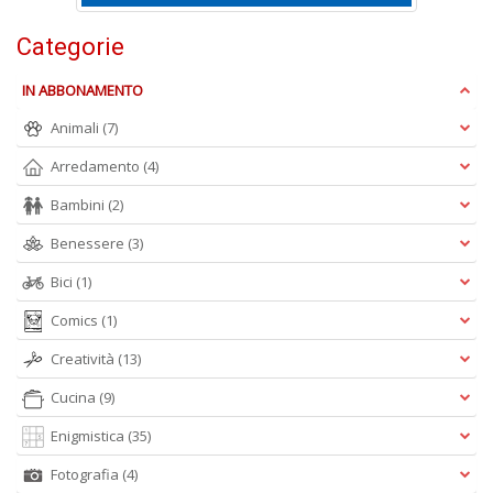
D
Categorie
IN ABBONAMENTO
S
Animali
(7)
ag
Arredamento
(4)
s
di
Bambini
(2)
i
Il
Benessere
(3)
M
C
Bici
(1)
I
n
Comics
(1)
+
D
Creatività
(13)
Cucina
(9)
Enigmistica
(35)
Fotografia
(4)