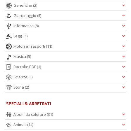
Generiche
(2)
A
Giardinaggio
(5)
L
O
Informatica
(8)
C
n
Leggi
(1)
Motori e Trasporti
(11)
Musica
(5)
Raccolte PDF
(1)
Scienze
(3)
Storia
(2)
SPECIALI & ARRETRATI
Album da colorare
(31)
Animali
(14)