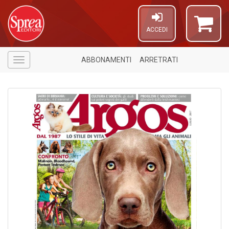
ACCEDI
ABBONAMENTI
ARRETRATI
Menù
4
n
in
di