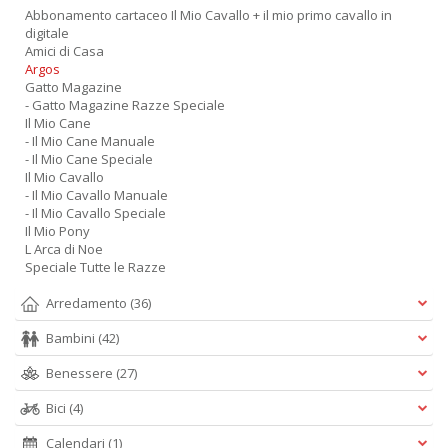
Abbonamento cartaceo Il Mio Cavallo + il mio primo cavallo in
digitale
Amici di Casa
Argos
Gatto Magazine
- Gatto Magazine Razze Speciale
Il Mio Cane
- Il Mio Cane Manuale
- Il Mio Cane Speciale
Il Mio Cavallo
- Il Mio Cavallo Manuale
- Il Mio Cavallo Speciale
Il Mio Pony
L Arca di Noe
Speciale Tutte le Razze
Arredamento
(36)
Bambini
(42)
Benessere
(27)
Bici
(4)
Calendari
(1)