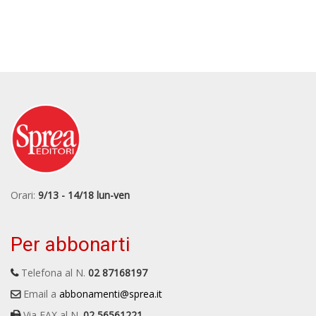
Orari:
9/13 - 14/18 lun-ven
Per abbonarti
Telefona al N.
02 87168197
Email a
abbonamenti@sprea.it
Via FAX al N.
02 56561221