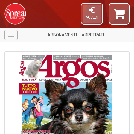
ACCEDI
ABBONAMENTI
ARRETRATI
Menù
6
n
in
di