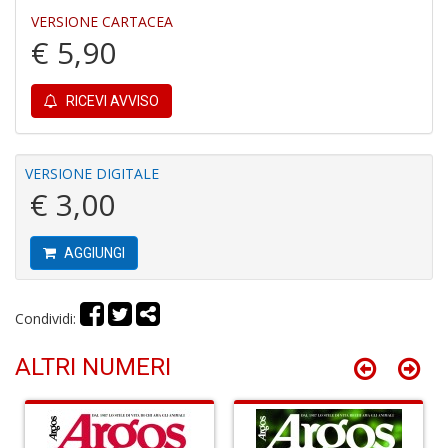
M
VERSIONE CARTACEA
6
€ 5,90
f
+
di
c
RICEVI AVVISO
VERSIONE DIGITALE
€ 3,00
AGGIUNGI
P
R
Condividi:
P
(d
n
ALTRI NUMERI
+
D