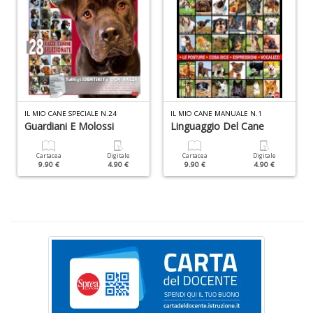
D
IL MIO CANE SPECIALE N.24
IL MIO CANE MANUALE N.1
Guardiani E Molossi
Linguaggio Del Cane
T
ci
l
Cartacea
Digitale
Cartacea
Digitale
9.90 €
4.90 €
9.90 €
4.90 €
L
M
B
n
+
D
S