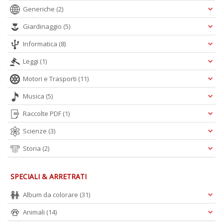
Generiche
(2)
Giardinaggio
(5)
A
Informatica
(8)
L
O
Leggi
(1)
C
n
Motori e Trasporti
(11)
Musica
(5)
Raccolte PDF
(1)
Scienze
(3)
Storia
(2)
SPECIALI & ARRETRATI
Album da colorare
(31)
Animali
(14)