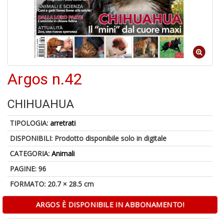
A
di
a
Argos n.42
a
pi
p
CHIHUAHUA
fr
a
a
TIPOLOGIA:
arretrati
DISPONIBILI:
Prodotto disponibile solo in digitale
CATEGORIA:
Animali
PAGINE: 96
FORMATO: 20.7 × 28.5 cm
ARGOS È DISPONIBILE IN ABBONAMENTO!
P