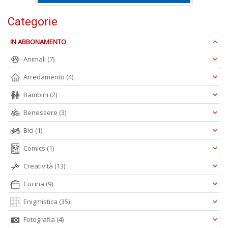
B
I
Categorie
L
C
IN ABBONAMENTO
n
+
Animali
(7)
D
Arredamento
(4)
Bambini
(2)
Benessere
(3)
B
Bici
(1)
B
d
Comics
(1)
e
n
Creatività
(13)
+
D
Cucina
(9)
Enigmistica
(35)
Fotografia
(4)