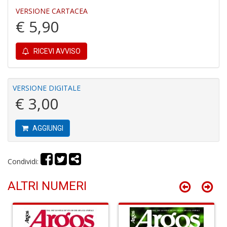
VERSIONE CARTACEA
€ 5,90
RICEVI AVVISO
In
C
VERSIONE DIGITALE
C
€ 3,00
C
S
n
AGGIUNGI
+
D
Condividi:
ALTRI NUMERI
G
S
S
I