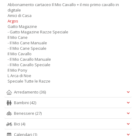
Abbonamento cartaceo Il Mio Cavallo + il mio primo cavallo in
digitale
Amici di Casa
Argos
Gatto Magazine
- Gatto Magazine Razze Speciale
Il Mio Cane
- Il Mio Cane Manuale
- Il Mio Cane Speciale
Il Mio Cavallo
- Il Mio Cavallo Manuale
- Il Mio Cavallo Speciale
Il Mio Pony
L Arca di Noe
Speciale Tutte le Razze
Arredamento
(36)
Bambini
(42)
Benessere
(27)
Bici
(4)
Calendari
(1)