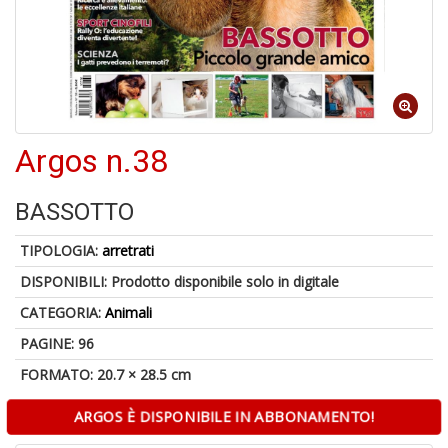
1
n
Argos n.38
in
di
BASSOTTO
TIPOLOGIA:
arretrati
DISPONIBILI:
Prodotto disponibile solo in digitale
CATEGORIA:
Animali
6
PAGINE: 96
f
FORMATO: 20.7 × 28.5 cm
+
di
in
ARGOS È DISPONIBILE IN ABBONAMENTO!
r