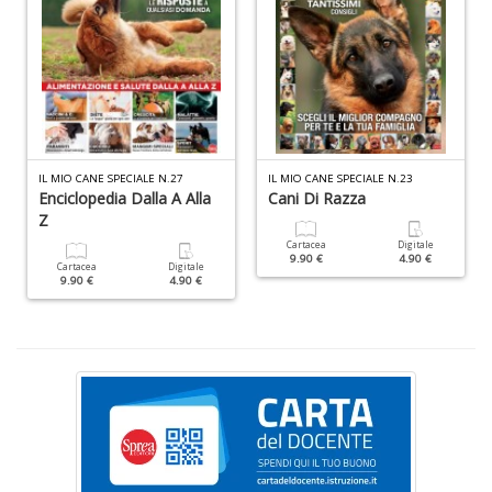
al
M
L
P
n
+
D
IL MIO CANE SPECIALE N.27
IL MIO CANE SPECIALE N.23
Enciclopedia Dalla A Alla
Cani Di Razza
Z
Cartacea
Digitale
9.90 €
4.90 €
I
Cartacea
Digitale
9.90 €
4.90 €
ba
d
fe
S
n
+
D