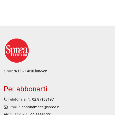
Orari:
9/13 - 14/18 lun-ven
Per abbonarti
Telefona al N.
02 87168197
Email a
abbonamenti@sprea.it
Via FAX al N.
02 56561221