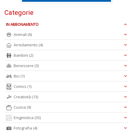
Categorie
S
Pi
M
IN ABBONAMENTO
al
u
Animali
(6)
n
Arredamento
(4)
+
D
Bambini
(2)
Benessere
(3)
Bici
(1)
Comics
(1)
Creatività
(13)
A
L
Cucina
(9)
O
Enigmistica
(35)
C
n
Fotografia
(4)