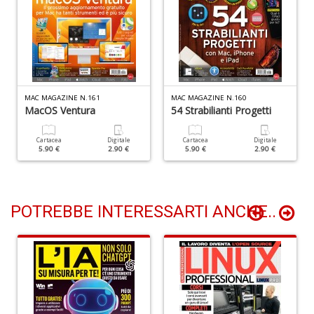
+
D
C
MAC MAGAZINE N.161
MAC MAGAZINE N.160
MacOS Ventura
54 Strabilianti Progetti
G
R
n
Cartacea
Digitale
Cartacea
Digitale
5.90 €
2.90 €
5.90 €
2.90 €
+
D
POTREBBE INTERESSARTI ANCHE..
M
f
i