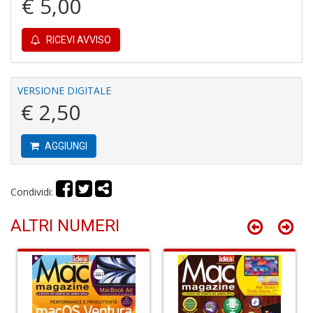
€ 5,00
D
a
RICEVI AVVISO
D
D
in
D
VERSIONE DIGITALE
S
€ 2,50
n
+
D
AGGIUNGI
Condividi:
Il
ALTRI NUMERI
s
s
S
a
n
S
n