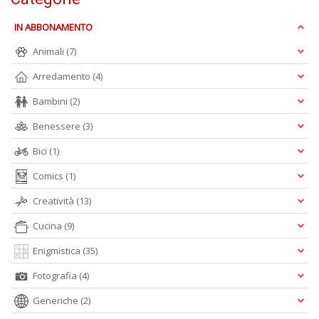
IN ABBONAMENTO
Animali
(7)
C
E
Arredamento
(4)
C
C
Bambini
(2)
n
+
Benessere
(3)
D
Bici
(1)
Comics
(1)
Creatività
(13)
Cucina
(9)
Enigmistica
(35)
A
L
Fotografia
(4)
O
C
Generiche
(2)
n