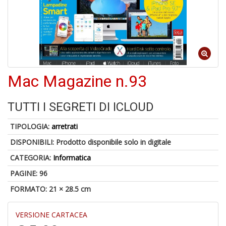
a
a
G
S
Mac Magazine n.93
TUTTI I SEGRETI DI ICLOUD
U
a
TIPOLOGIA:
arretrati
c
Y
DISPONIBILI:
Prodotto disponibile solo in digitale
&
CATEGORIA:
Informatica
re
PAGINE: 96
FORMATO: 21 × 28.5 cm
VERSIONE CARTACEA