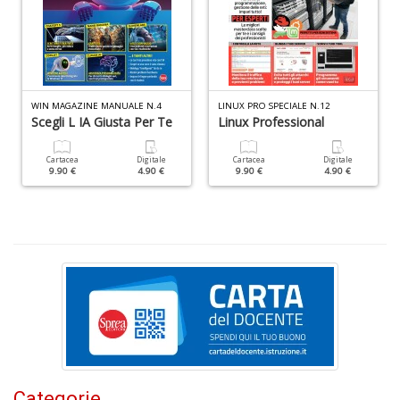
di
A
di
C
n
+
WIN MAGAZINE MANUALE N.4
LINUX PRO SPECIALE N.12
D
Scegli L IA Giusta Per Te
Linux Professional
Cartacea
Digitale
Cartacea
Digitale
9.90 €
4.90 €
9.90 €
4.90 €
W
1
p
Il
M
C
I
n
+
D
Categorie