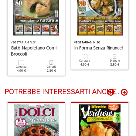
Q
d
VEGETARIAN N.31
VEGETARIAN N.30
st
Gatò Napoletano Con I
In Forma Senza Rinunce!
H
Broccoli
Q
n
Cartacea
Digitale
4.90 €
2.50 €
+
Cartacea
Digitale
4.90 €
2.50 €
D
POTREBBE INTERESSARTI ANCHE..
Il
M
C