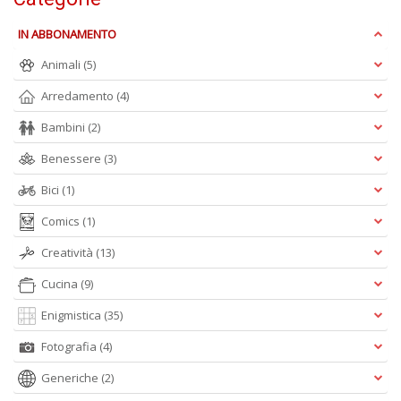
M
M
IN ABBONAMENTO
n
Animali
(5)
+
D
Arredamento
(4)
Bambini
(2)
Benessere
(3)
Bici
(1)
Comics
(1)
A
L
Creatività
(13)
O
Cucina
(9)
C
n
Enigmistica
(35)
Fotografia
(4)
Generiche
(2)