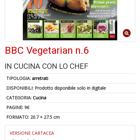
A
p
u
a
M
BBC Vegetarian n.6
C
IN CUCINA CON LO CHEF
TIPOLOGIA:
arretrati
A
DISPONIBILI:
Prodotto disponibile solo in digitale
a
G
CATEGORIA:
Cucina
S
PAGINE: 96
FORMATO: 20.7 × 27.5 cm
VERSIONE CARTACEA