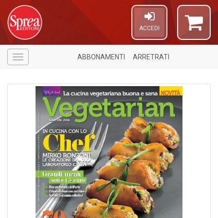
ACCEDI
ABBONAMENTI
ARRETRATI
Menù
1
n
in
di