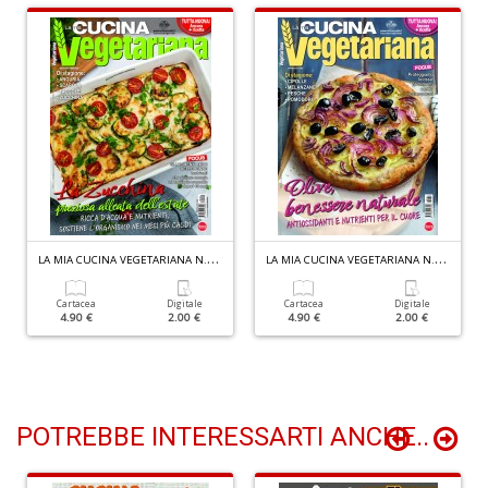
D
d
t
U
m
in
c
S
L
A MIA CUCINA VEGETARIANA N.138
L
A MIA CUCINA VEGETARIANA N.137
n
+
D
Cartacea
Digitale
Cartacea
Digitale
4.90 €
2.00 €
4.90 €
2.00 €
POTREBBE INTERESSARTI ANCHE..
D
di
c