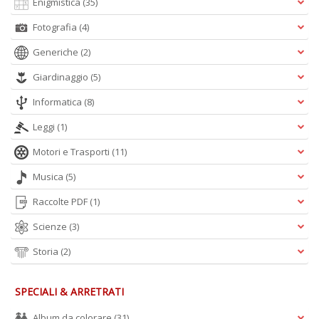
Enigmistica
(35)
+
D
Fotografia
(4)
Generiche
(2)
Giardinaggio
(5)
Informatica
(8)
Leggi
(1)
A
Motori e Trasporti
(11)
L
O
Musica
(5)
C
n
Raccolte PDF
(1)
Scienze
(3)
Storia
(2)
SPECIALI & ARRETRATI
Album da colorare
(31)