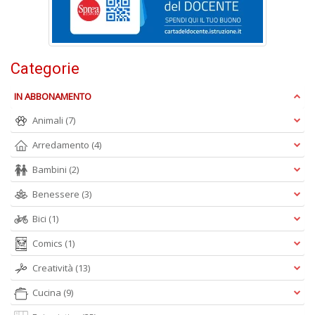
+
D
Categorie
IN ABBONAMENTO
L
di
Animali
(7)
B
2
Arredamento
(4)
L
Il
Bambini
(2)
n
+
Benessere
(3)
D
Bici
(1)
Comics
(1)
Creatività
(13)
C
Cucina
(9)
Fa
n