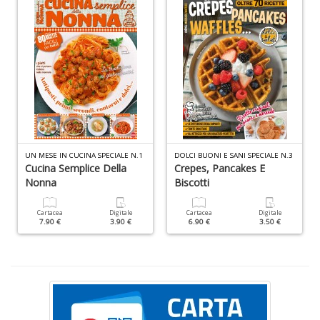
R
p
fr
a
a
S
n
+
D
UN MESE IN CUCINA SPECIALE N.1
DOLCI BUONI E SANI SPECIALE N.3
Cucina Semplice Della
Crepes, Pancakes E
Nonna
Biscotti
Cartacea
Digitale
Cartacea
Digitale
7.90 €
3.90 €
6.90 €
3.50 €
Z
q
ci
p
P
V
n