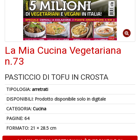
La Mia Cucina Vegetariana
6
f
n.73
+
di
in
PASTICCIO DI TOFU IN CROSTA
r
TIPOLOGIA:
arretrati
DISPONIBILI:
Prodotto disponibile solo in digitale
CATEGORIA:
Cucina
PAGINE: 64
FORMATO: 21 × 28.5 cm
U