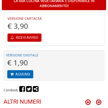
LA MIA CUCINA VEGETARIANA È DISPONIBILE IN
a
ABBONAMENTO!
c
D
M
VERSIONE CARTACEA
in
€ 3,90
di
RICEVI AVVISO
VERSIONE DIGITALE
€ 1,90
R
p
AGGIUNGI
fr
a
a
S
Condividi:
n
+
ALTRI NUMERI
D