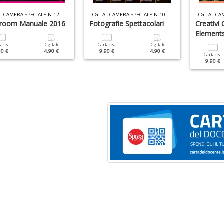
L CAMERA SPECIALE N.12
DIGITAL CAMERA SPECIALE N.10
DIGITAL CA
troom Manuale 2016
Fotografie Spettacolari
Creativi
Element
tacea
Digitale
Cartacea
Digitale
90 €
4.90 €
9.90 €
4.90 €
Cartacea
9.90 €