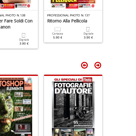
in
a
P
NAL PHOTO N.138
PROFESSIONAL PHOTO N.137
PROFESSIONAL 
V
er Fare Soldi Con
Ritorno Alla Pellicola
Foto Nottur
n
Canon
+
Cartacea
Digitale
Cartacea
D
5.90 €
3.90 €
5.90 €
Digitale
3.90 €