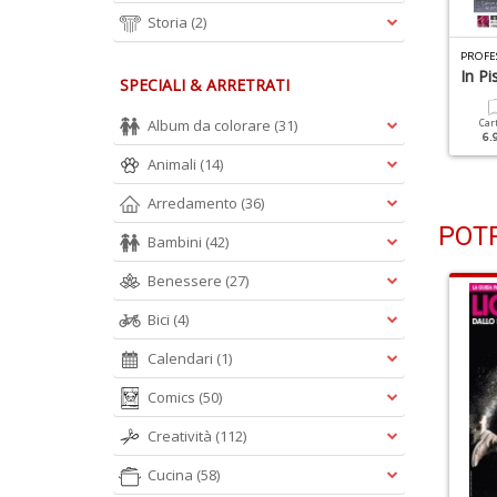
Storia
(2)
ROFESSIONAL PHOTO N.127
PROFESSIONAL PHOTO N.126
PROFE
otografie Mozzafiato
Creativi In Casa
In P
SPECIALI & ARRETRATI
Album da colorare
(31)
Cartacea
Digitale
Cartacea
Digitale
Car
5.90 €
2.90 €
5.90 €
2.90 €
6.
Animali
(14)
Arredamento
(36)
POTR
Bambini
(42)
Benessere
(27)
Bici
(4)
Calendari
(1)
Comics
(50)
Creatività
(112)
Cucina
(58)