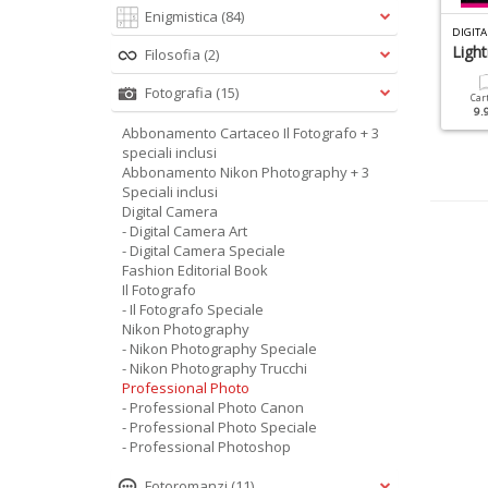
Enigmistica
(84)
P
ROFESSIONAL PHOTO SPECIALE N.4
IGITAL CAMERA SPECIALE N.17
DIGITA
ightroom Manuale 2017
Bianconero
Ligh
Filosofia
(2)
Fotografia
(15)
Cartacea
Digitale
Cartacea
Digitale
Car
9.90 €
4.90 €
9.90 €
4.90 €
9.
Abbonamento Cartaceo Il Fotografo + 3
speciali inclusi
Abbonamento Nikon Photography + 3
Speciali inclusi
Digital Camera
- Digital Camera Art
- Digital Camera Speciale
Fashion Editorial Book
Il Fotografo
- Il Fotografo Speciale
Nikon Photography
- Nikon Photography Speciale
- Nikon Photography Trucchi
Professional Photo
- Professional Photo Canon
- Professional Photo Speciale
- Professional Photoshop
Fotoromanzi
(11)