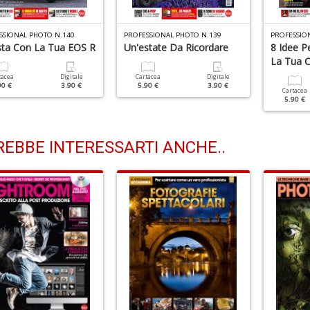
SSIONAL PHOTO N.140
PROFESSIONAL PHOTO N.139
PROFESSIO
ista Con La Tua EOS R
Un'estate Da Ricordare
8 Idee P
La Tua 
tacea
Digitale
Cartacea
Digitale
90 €
3.90 €
5.90 €
3.90 €
Cartacea
5.90 €
EBBE INTERESSARTI ANCHE..