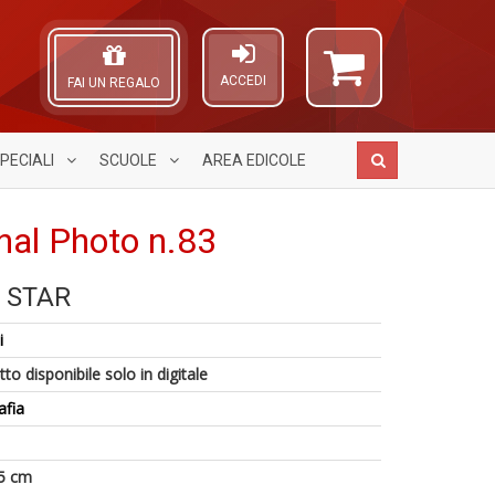
ACCEDI
FAI UN REGALO
PECIALI
SCUOLE
AREA
EDICOLE
nal Photo n.83
A STAR
C
A
P
1
M
L
il
i
n
n
O
r
in
+
C
to disponibile solo in digitale
d
di
D
n
W
afia
V
n
+
5 cm
D