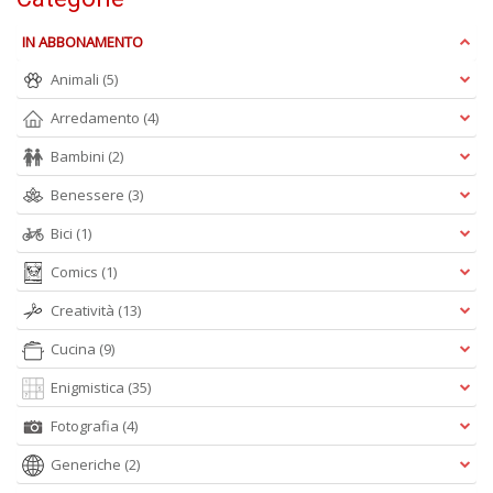
n
+
IN ABBONAMENTO
D
Animali
(5)
Arredamento
(4)
Bambini
(2)
H
Benessere
(3)
T
fe
Bici
(1)
G
M
Comics
(1)
n
+
Creatività
(13)
D
Cucina
(9)
Enigmistica
(35)
Fotografia
(4)
Generiche
(2)