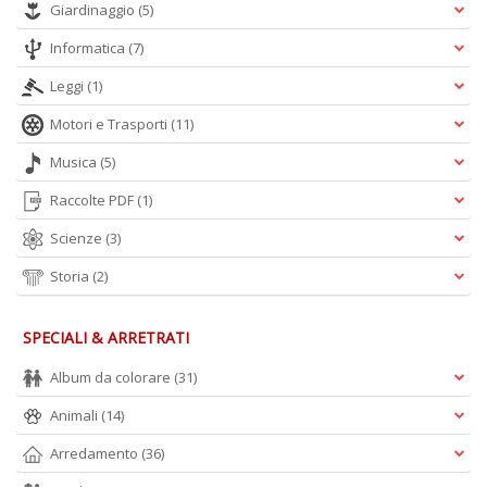
Giardinaggio
(5)
A
L
Informatica
(7)
O
C
Leggi
(1)
n
Motori e Trasporti
(11)
Musica
(5)
Raccolte PDF
(1)
Scienze
(3)
Storia
(2)
SPECIALI & ARRETRATI
Album da colorare
(31)
Animali
(14)
Arredamento
(36)