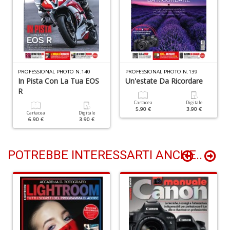
+
D
S
PROFESSIONAL PHOTO N.140
PROFESSIONAL PHOTO N.139
di
In Pista Con La Tua EOS
Un'estate Da Ricordare
M
R
I
Cartacea
Digitale
M
5.90 €
3.90 €
Cartacea
Digitale
P
6.90 €
3.90 €
di
M
S
POTREBBE INTERESSARTI ANCHE..
n
+
D