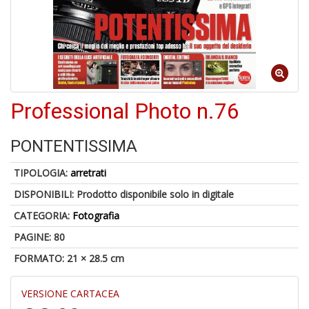
V
D
Professional Photo n.76
6
n
in
PONTENTISSIMA
di
TIPOLOGIA:
arretrati
DISPONIBILI:
Prodotto disponibile solo in digitale
CATEGORIA:
Fotografia
1
PAGINE: 80
n
FORMATO: 21 × 28.5 cm
in
di
VERSIONE CARTACEA