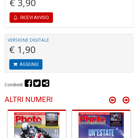
€ 3,90
RICEVI AVVISO
C
VERSIONE DIGITALE
M
€ 1,90
n
+
D
AGGIUNGI
Condividi:
C
ALTRI NUMERI
G
B
di
G
e
G
n