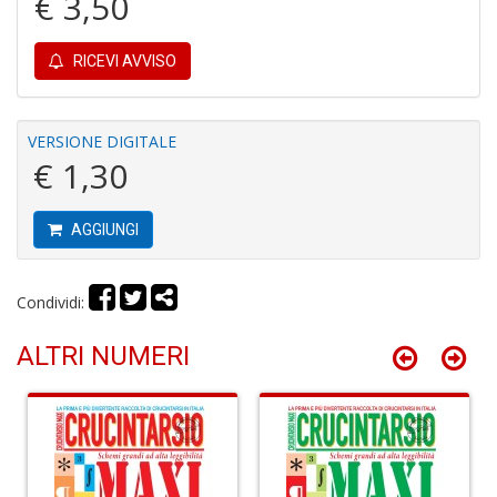
€ 3,50
RICEVI AVVISO
S
VERSIONE DIGITALE
H
€ 1,30
n
+
D
AGGIUNGI
Condividi:
G
P
ALTRI NUMERI
S
n
+
D