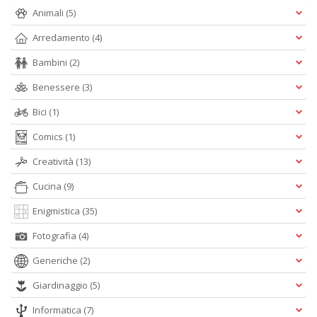
Animali
(5)
B
e
Arredamento
(4)
b
Bambini
(2)
in
eq
Benessere
(3)
D
M
Bici
(1)
n
+
Comics
(1)
D
Creatività
(13)
Cucina
(9)
Enigmistica
(35)
Fotografia
(4)
Generiche
(2)
A
L
Giardinaggio
(5)
O
C
Informatica
(7)
n