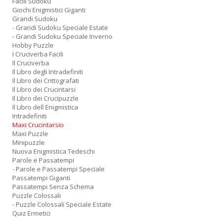
Facili Sudoku
Giochi Enigmistici Giganti
Grandi Sudoku
- Grandi Sudoku Speciale Estate
- Grandi Sudoku Speciale Inverno
Hobby Puzzle
I Cruciverba Facili
Il Cruciverba
Il Libro degli Intradefiniti
Il Libro dei Crittografati
Il Libro dei Crucintarsi
Il Libro dei Crucipuzzle
Il Libro dell Enigmistica
Intradefiniti
Maxi Crucintarsio
Maxi Puzzle
Minipuzzle
Nuova Enigmistica Tedeschi
Parole e Passatempi
- Parole e Passatempi Speciale
Passatempi Giganti
Passatempi Senza Schema
Puzzle Colossali
- Puzzle Colossali Speciale Estate
Quiz Ermetici