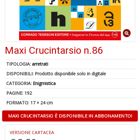
Il
M
Maxi Crucintarsio n.86
c
t
di
TIPOLOGIA:
arretrati
P
DISPONIBILI:
Prodotto disponibile solo in digitale
CATEGORIA:
Enigmistica
PAGINE: 192
FORMATO: 17 × 24 cm
1
n
MAXI CRUCINTARSIO È DISPONIBILE IN ABBONAMENTO!
in
di
VERSIONE CARTACEA