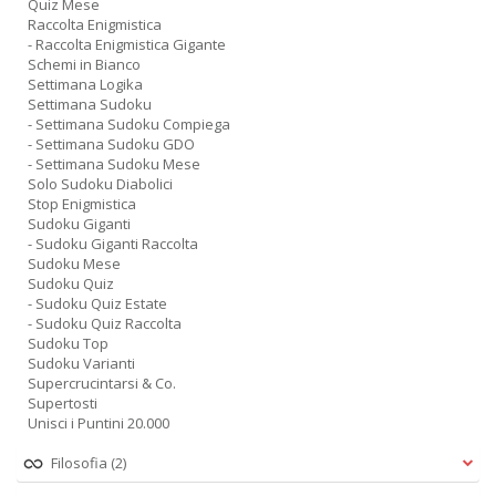
Quiz Mese
Raccolta Enigmistica
- Raccolta Enigmistica Gigante
Schemi in Bianco
Settimana Logika
Settimana Sudoku
- Settimana Sudoku Compiega
- Settimana Sudoku GDO
- Settimana Sudoku Mese
Solo Sudoku Diabolici
Stop Enigmistica
Sudoku Giganti
- Sudoku Giganti Raccolta
Sudoku Mese
Sudoku Quiz
- Sudoku Quiz Estate
- Sudoku Quiz Raccolta
Sudoku Top
Sudoku Varianti
Supercrucintarsi & Co.
Supertosti
Unisci i Puntini 20.000
Filosofia
(2)