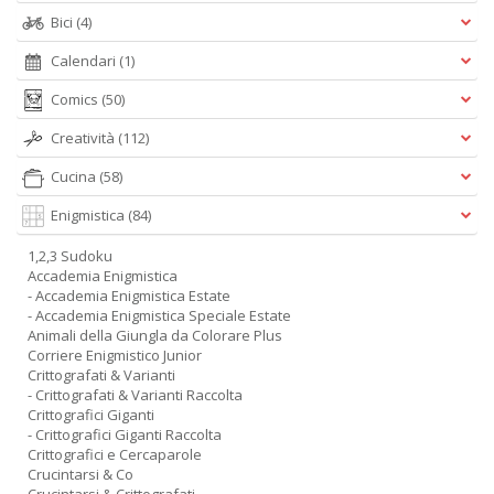
Bici
(4)
Calendari
(1)
Comics
(50)
Creatività
(112)
Cucina
(58)
Enigmistica
(84)
1,2,3 Sudoku
Accademia Enigmistica
- Accademia Enigmistica Estate
- Accademia Enigmistica Speciale Estate
Animali della Giungla da Colorare Plus
Corriere Enigmistico Junior
Crittografati & Varianti
- Crittografati & Varianti Raccolta
Crittografici Giganti
- Crittografici Giganti Raccolta
Crittografici e Cercaparole
Crucintarsi & Co